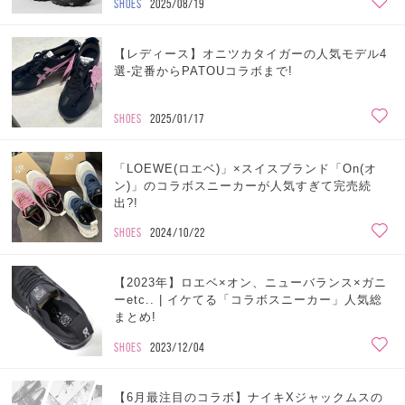
SHOES
2025/08/19
【レディース】オニツカタイガーの人気モデル4
選-定番からPATOUコラボまで!
SHOES
2025/01/17
「LOEWE(ロエベ)」×スイスブランド「On(オ
ン)」のコラボスニーカーが人気すぎて完売続
出?!
SHOES
2024/10/22
【2023年】ロエベ×オン、ニューバランス×ガニ
ーetc.. | イケてる「コラボスニーカー」人気総
まとめ!
SHOES
2023/12/04
【6月最注目のコラボ】ナイキXジャックムスの