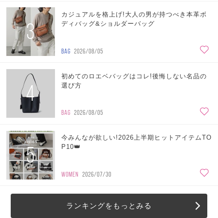
カジュアルを格上げ!大人の男が持つべき本革ボ
3
ディバッグ&ショルダーバッグ
BAG
2026/08/05
初めてのロエベバッグはコレ!後悔しない名品の
4
選び方
BAG
2026/08/05
今みんなが欲しい!2026上半期ヒットアイテムTO
5
P10👑
WOMEN
2026/07/30
ランキングをもっとみる