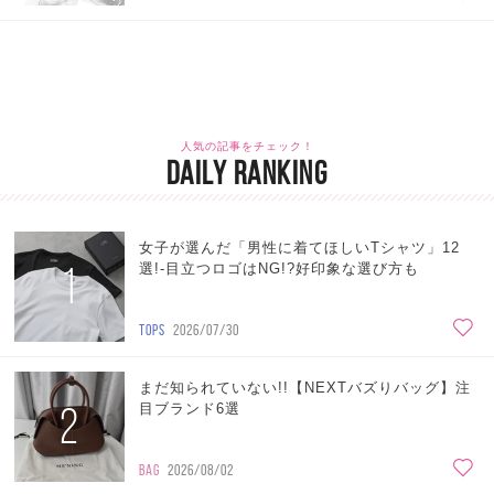
人気の記事をチェック！
DAILY RANKING
女子が選んだ「男性に着てほしいTシャツ」12
1
選!-目立つロゴはNG!?好印象な選び方も
TOPS
2026/07/30
まだ知られていない!!【NEXTバズりバッグ】注
2
目ブランド6選
BAG
2026/08/02