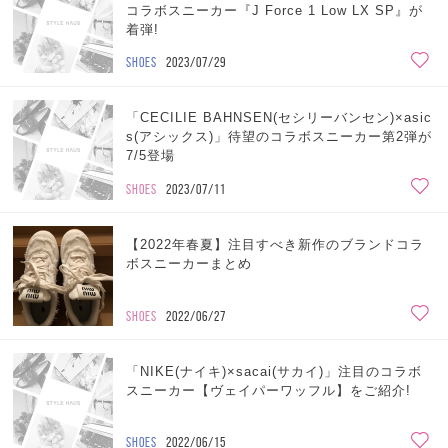
コラボスニーカー『J Force 1 Low LX SP』が
着弾!
SHOES
2023/07/29
「CECILIE BAHNSEN(セシリーバンセン)×asic
s(アシックス)」待望のコラボスニーカー第2弾が
7/5登場
SHOES
2023/07/11
【2022年春夏】注目すべき新作のブランドコラ
ボスニーカーまとめ
SHOES
2022/06/27
「NIKE(ナイキ)×sacai(サカイ)」注目のコラボ
スニーカー【ヴェイパーワッフル】をご紹介!
SHOES
2022/06/15