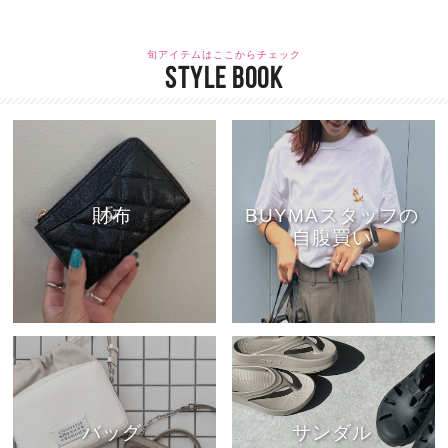
旬アイテムはここからチェック
STYLE BOOK
財布
BUYMAスタッフの
自腹買い
バッグ
サンダル