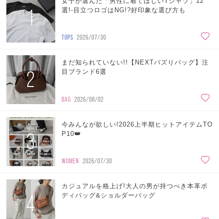
女子が選んだ「男性に着てほしいTシャツ」12
1
選!-目立つロゴはNG!?好印象な選び方も
TOPS
2026/07/30
まだ知られていない!!【NEXTバズりバッグ】注
2
目ブランド6選
BAG
2026/08/02
今みんなが欲しい!2026上半期ヒットアイテムTO
3
P10👑
WOMEN
2026/07/30
カジュアルを格上げ!大人の男が持つべき本革ボ
4
ディバッグ&ショルダーバッグ