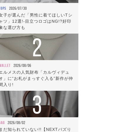
TOPS
2026/07/30
女子が選んだ「男性に着てほしいTシ
ャツ」12選!-目立つロゴはNG!?好印
象な選び方も
2
WALLET
2026/08/06
エルメスの人気財布「カルヴィデュ
オ」に“お札がまっすぐ入る”新作が仲
間入り!
3
BAG
2026/08/02
まだ知られていない!!【NEXTバズり