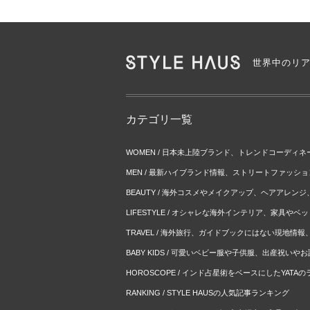
世界中のリ
カテゴリ一覧
WOMEN / 日本未上陸ブランド、トレンドコーディ
MEN / 最新ハイブランド情報、ストリートファッシ
BEAUTY / 海外コスメやメイクアップ、ヘアアレン
LIFESTYLE / オシャレな海外インテリア、家具や
TRAVEL / 海外旅行、ガイドブックにはない現地情
BABY KIDS / 可愛いベビー服や子供服、出産祝い
HOROSCOPE / インド占星術をベースにしたYATA
RANKING / STYLE HAUSの人気記事ランキング