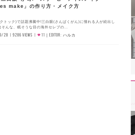
eyes make」の作り方・メイク方
ティックトック)で話題沸騰中!三白眼(さんぱくがん)に憧れる人が続出し
そんな、眠そうな目の海外セレブの...
9/28
9286 VIEWS
11
EDITOR:
ハルカ