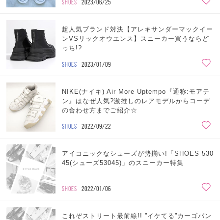
SHOES
2023/06/25
超人気ブランド対決【アレキサンダーマックイー
ンVSリックオウエンス】スニーカー買うならど
っち!?
SHOES
2023/01/09
NIKE(ナイキ) Air More Uptempo『通称:モアテ
ン』はなぜ人気?激推しのレアモデルからコーデ
の合わせ方までご紹介☆
SHOES
2022/09/22
アイコニックなシューズが勢揃い!「SHOES 530
45(シューズ53045)」のスニーカー特集
SHOES
2022/01/06
これぞストリート最前線!! ”イケてる”カーゴパン