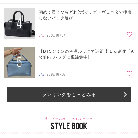
初めて買うならどれ?ボッテガ・ヴェネタで後悔
4
しないバッグ選び
BAG
2026/08/07
【BTSジミンの空港ルックで話題 】Dior新作「A
5
rchie」バッグに視線集中!
BAG
2026/08/06
ランキングをもっとみる
旬アイテムはここからチェック
STYLE BOOK