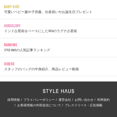
BABY KIDS
可愛いベビー服や子供服、出産祝いやお誕生日プレゼント
HOROSCOPE
インド占星術をベースにしたYATAのラグナ占星術
RANKING
STYLE HAUSの人気記事ランキング
VIDEOS
スタッフのバッグの中身紹介、商品レビュー動画
採用情報
プライバシーポリシー
運営会社
お問い合わせ
利用規約
お客様情報の外部送信について
プレスリリース・広告掲載