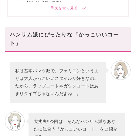
The Row(ザ・ロウ)
toteme(トーテムスウェーデン)
U LAN(ユーラン)
Max Mara(マックスマーラ)
ハンサム派にぴったりな「かっこいいコー
MACKINTOSH(マッキントッシュ)
ト」
Mackage(マッカージュ)
Acne Studios(アクネストゥディオス)
Barbour(バブアー)
私は基本パンツ派で、フェミニンというよ
Maison Margiela(メゾンマルジェラ)
りは大人かっこいいスタイルが好きなの。
「かっこいいコート」お手本コーディネート3選
だから、ラップコートやガウンコートはあ
チェスターコート×グレーで大人クールに
まりタイプじゃないんだよね…。
モノトーンで纏めてとびきりモードに
ジャケットコートで個性派マニッシュに
大丈夫!!今回は、そんなハンサム派なあな
まとめ
たに似合う「かっこいいコート」をご紹介