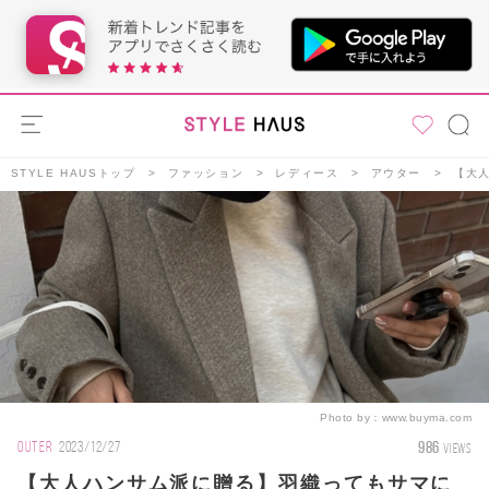
STYLE HAUSトップ
ファッション
レディース
アウター
【大
Photo by：
www.buyma.com
986
OUTER
2023/12/27
VIEWS
【大人ハンサム派に贈る】羽織ってもサマに