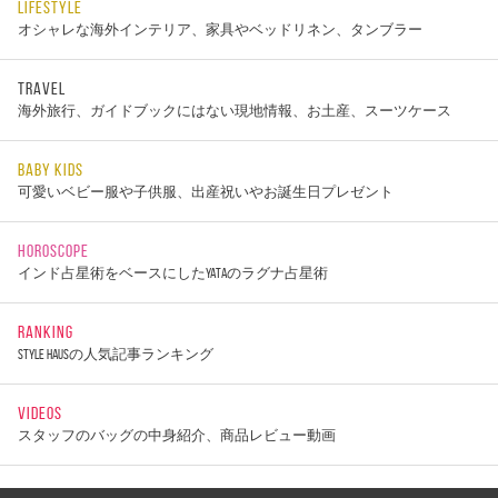
LIFESTYLE
オシャレな海外インテリア、家具やベッドリネン、タンブラー
TRAVEL
海外旅行、ガイドブックにはない現地情報、お土産、スーツケース
BABY KIDS
可愛いベビー服や子供服、出産祝いやお誕生日プレゼント
HOROSCOPE
インド占星術をベースにしたYATAのラグナ占星術
RANKING
STYLE HAUSの人気記事ランキング
VIDEOS
スタッフのバッグの中身紹介、商品レビュー動画