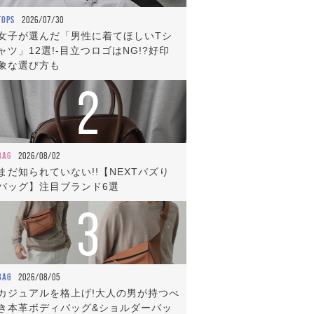
TOPS
2026/07/30
女子が選んだ「男性に着てほしいTシ
ャツ」12選!-目立つロゴはNG!?好印
象な選び方も
2
BAG
2026/08/02
まだ知られていない!!【NEXTバズり
バッグ】注目ブランド6選
3
BAG
2026/08/05
カジュアルを格上げ!大人の男が持つべ
き本革ボディバッグ&ショルダーバッ