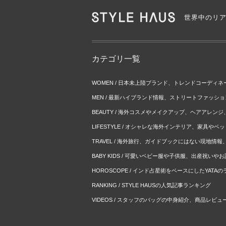
世界中のリ
カテゴリ一覧
WOMEN / 日本未上陸ブランド、トレンドコーディ
MEN / 最新ハイブランド情報、ストリートファッシ
BEAUTY / 海外コスメやメイクアップ、ヘアアレン
LIFESTYLE / オシャレな海外インテリア、家具や
TRAVEL / 海外旅行、ガイドブックにはない現地情
BABY KIDS / 可愛いベビー服や子供服、出産祝い
HOROSCOPE / インド占星術をベースにしたYATA
RANKING / STYLE HAUSの人気記事ランキング
VIDEOS / スタッフのバッグの中身紹介、商品レビュ