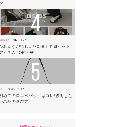
グ
4
WOMEN
2026/07/30
今みんなが欲しい!2026上半期ヒット
アイテムTOP10👑
5
BAG
2026/08/05
初めてのロエベバッグはコレ!後悔しな
い名品の選び方