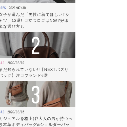
TOPS
2026/07/30
女子が選んだ「男性に着てほしいTシ
ャツ」12選!-目立つロゴはNG!?好印
象な選び方も
2
BAG
2026/08/02
まだ知られていない!!【NEXTバズり
バッグ】注目ブランド6選
3
BAG
2026/08/05
カジュアルを格上げ!大人の男が持つべ
き本革ボディバッグ&ショルダーバッ