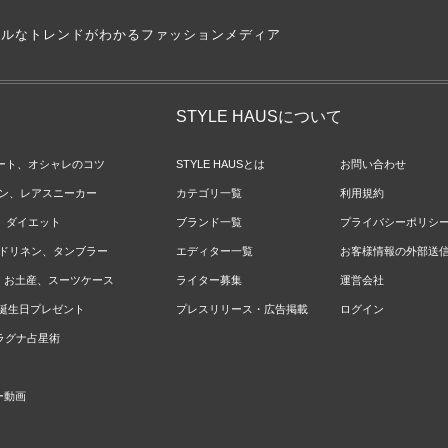
アルなトレンドがわかるファッションメディア
STYLE HAUSについて
ネート、オシャレのコツ
STYLE HAUSとは
お問い合わせ
ョン、レアスニーカー
カテゴリ一覧
利用規約
ジ、ダイエット
ブランド一覧
プライバシーポリシ
ベッドリネン、タンブラー
エディター一覧
お客様情報の外部送
報、お土産、スーツケース
ライター募集
運営会社
やお誕生日プレゼント
プレスリリース・広告掲載
ログイン
のラグナ占星術
ー動画