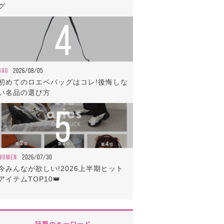
グ
4
BAG
2026/08/05
初めてのロエベバッグはコレ!後悔しな
い名品の選び方
5
WOMEN
2026/07/30
今みんなが欲しい!2026上半期ヒット
アイテムTOP10👑