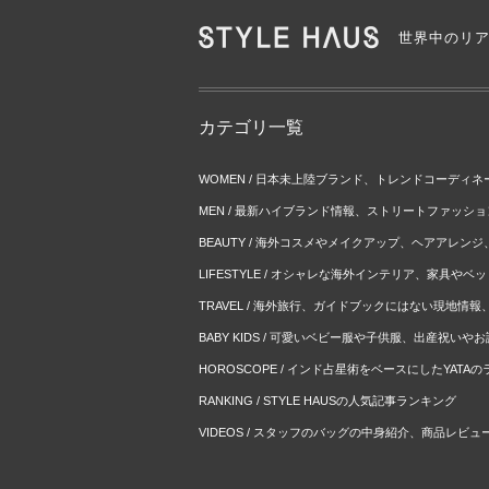
世界中のリ
カテゴリ一覧
WOMEN / 日本未上陸ブランド、トレンドコーディ
MEN / 最新ハイブランド情報、ストリートファッシ
BEAUTY / 海外コスメやメイクアップ、ヘアアレン
LIFESTYLE / オシャレな海外インテリア、家具や
TRAVEL / 海外旅行、ガイドブックにはない現地情
BABY KIDS / 可愛いベビー服や子供服、出産祝い
HOROSCOPE / インド占星術をベースにしたYATA
RANKING / STYLE HAUSの人気記事ランキング
VIDEOS / スタッフのバッグの中身紹介、商品レビュ