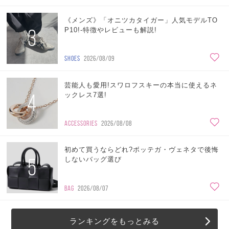
《メンズ》「オニツカタイガー」人気モデルTO
3
P10!-特徴やレビューも解説!
SHOES
2026/08/09
芸能人も愛用!スワロフスキーの本当に使えるネ
4
ックレス7選!
ACCESSORIES
2026/08/08
初めて買うならどれ?ボッテガ・ヴェネタで後悔
5
しないバッグ選び
BAG
2026/08/07
ランキングをもっとみる