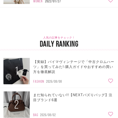
WOMEN
2022/01/27
人気の記事をチェック！
DAILY RANKING
【実録】バイマヴィンテージで「中古クロムハー
1
ツ」を買ってみた!-購入ガイドやおすすめの買い
方を徹底解説
FASHION
2026/08/08
まだ知られていない!!【NEXTバズりバッグ】注
2
目ブランド6選
BAG
2026/08/02