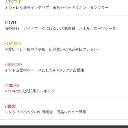
LIFESTYLE
オシャレな海外インテリア、家具やベッドリネン、タンブラー
TRAVEL
海外旅行、ガイドブックにはない現地情報、お土産、スーツケース
BABY KIDS
可愛いベビー服や子供服、出産祝いやお誕生日プレゼント
HOROSCOPE
インド占星術をベースにしたYATAのラグナ占星術
RANKING
STYLE HAUSの人気記事ランキング
VIDEOS
スタッフのバッグの中身紹介、商品レビュー動画