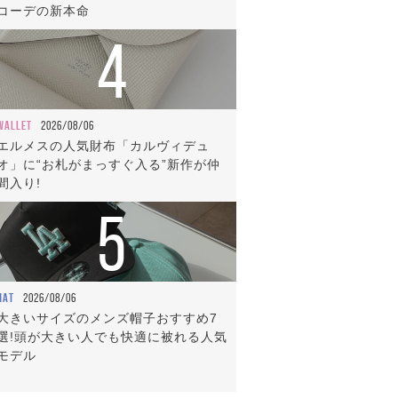
コーデの新本命
4
WALLET
2026/08/06
エルメスの人気財布「カルヴィデュ
オ」に“お札がまっすぐ入る”新作が仲
間入り!
5
HAT
2026/08/06
大きいサイズのメンズ帽子おすすめ7
選!頭が大きい人でも快適に被れる人気
モデル