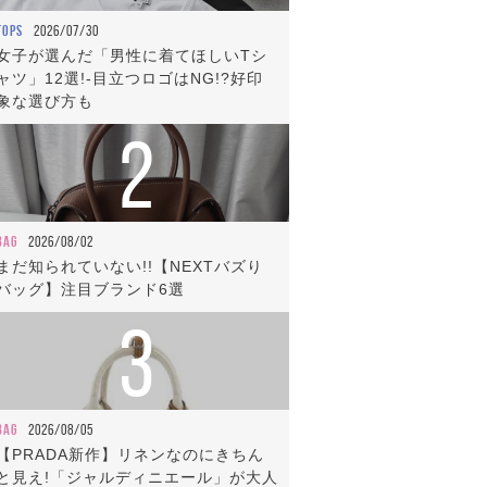
TOPS
2026/07/30
女子が選んだ「男性に着てほしいTシ
ャツ」12選!-目立つロゴはNG!?好印
象な選び方も
2
BAG
2026/08/02
まだ知られていない!!【NEXTバズり
バッグ】注目ブランド6選
3
BAG
2026/08/05
【PRADA新作】リネンなのにきちん
と見え!「ジャルディニエール」が大人