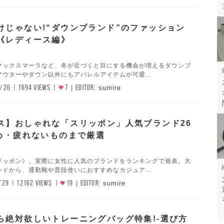
けじゃない!“ダウンブランド”のファッション
《レディース編》
マックスマーラなど、冬が近づくと目にする機会が増えるダウンブ
ウターやダウン以外にもアパレルアイテムが可愛...
/26
1694 VIEWS
7
EDITOR:
sumire
ス】おしゃれな「スリッポン」人気ブランド26
いめ・疲れないものまで厳選
リッポン》。実際に女性に人気のブランドをランキングで発表。大
ドから、通勤靴や普段使いにおすすめなカジュア...
/29
12162 VIEWS
19
EDITOR:
sumire
ら絶対欲しいトレーニングバッグ特集!-選び方