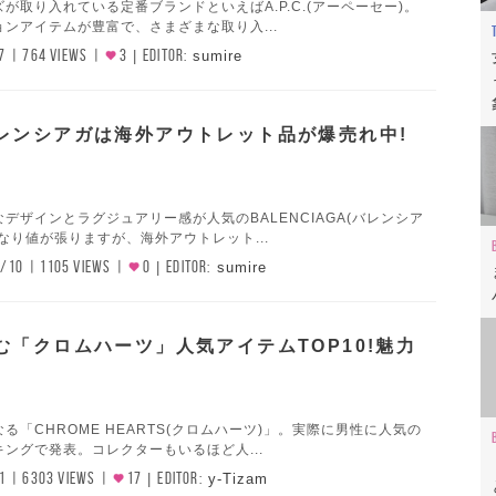
が取り入れている定番ブランドといえばA.P.C.(アーペーセー)。
ンアイテムが豊富で、さまざまな取り入...
7
764 VIEWS
3
EDITOR:
sumire
レンシアガは海外アウトレット品が爆売れ中!
デザインとラグジュアリー感が人気のBALENCIAGA(バレンシア
なり値が張りますが、海外アウトレット...
/10
1105 VIEWS
0
EDITOR:
sumire
む「クロムハーツ」人気アイテムTOP10!魅力
る「CHROME HEARTS(クロムハーツ)」。実際に男性に人気の
ングで発表。コレクターもいるほど人...
1
6303 VIEWS
17
EDITOR:
y-Tizam