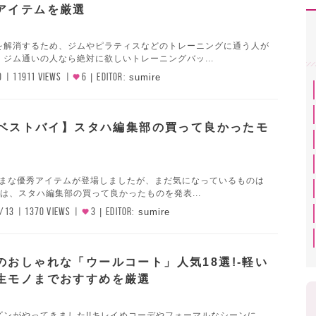
アイテムを厳選
を解消するため、ジムやピラティスなどのトレーニングに通う人が
ジム通いの人なら絶対に欲しいトレーニングバッ...
0
11911 VIEWS
6
EDITOR:
sumire
3年ベストバイ】スタハ編集部の買って良かったモ
まざまな優秀アイテムが登場しましたが、まだ気になっているものは
は、スタハ編集部の買って良かったものを発表...
/13
1370 VIEWS
3
EDITOR:
sumire
のおしゃれな「ウールコート」人気18選!-軽い
生モノまでおすすめを厳選
ズンがやってきました!!キレイめコーデやフォーマルなシーンに