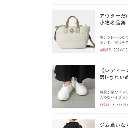
アウターだ
小物名品集
モンクレールや
ランド。実は今ア
WOMEN
2024/10
【レディー
選!-きれ
着脱が楽な《ス
人めなハイブラン
SHOES
2024/03
ジム通いな