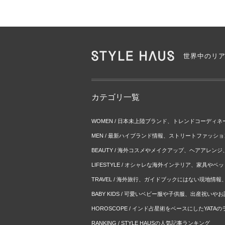
世界中のリ
カテゴリ一覧
WOMEN / 日本未上陸ブランド、トレンドコーディ
MEN / 最新ハイブランド情報、ストリートファッシ
BEAUTY / 海外コスメやメイクアップ、ヘアアレン
LIFESTYLE / オシャレな海外インテリア、家具や
TRAVEL / 海外旅行、ガイドブックにはない現地情
BABY KIDS / 可愛いベビー服や子供服、出産祝い
HOROSCOPE / インド占星術をベースにしたYATA
RANKING / STYLE HAUSの人気記事ランキング