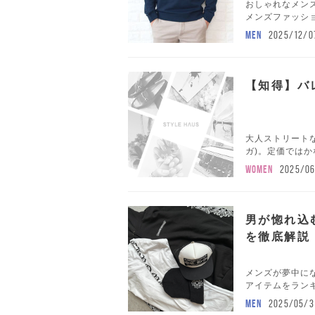
おしゃれなメンズ
メンズファッショ
MEN
2025/12/0
【知得】バ
大人ストリートな
ガ)。定価ではか
WOMEN
2025/06
男が惚れ込
を徹底解説
メンズが夢中にな
アイテムをランキ
MEN
2025/05/3