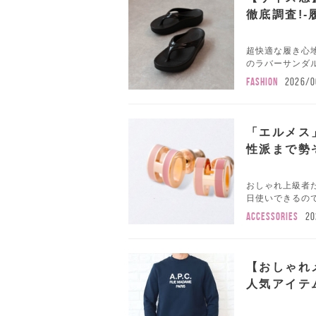
徹底調査!
超快適な履き心地
のラバーサンダル
FASHION
2026/0
「エルメス
性派まで勢
おしゃれ上級者た
日使いできるので
ACCESSORIES
20
【おしゃれ
人気アイテ