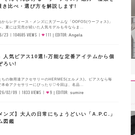
-履き比べ・選び方を解説します!
からレディース・メンズに大ブームな「OOFOS(ウーフォス)」
。夏には完売が続いた人気モデルも今ならま...
6/23
104685 VIEWS
111
EDITOR:
Angela
」人気ピアス10選!-万能な定番アイテムから個
ぞろい!
ちの御用達アクセサリーのHERMES(エルメス)。ピアスなら毎
本命アクセサリーにぴったり♡今回は、名品...
26/02/09
1833 VIEWS
9
EDITOR:
sumire
メンズ】大人の日常にちょうどいい「A.P.C.」
ム図鑑