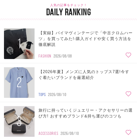
人気の記事をチェック！
DAILY RANKING
【実録】バイマヴィンテージで「中古クロムハー
1
ツ」を買ってみた!-購入ガイドや安く買う方法を
徹底解説
FASHION
2026/08/08
【2026年夏】メンズに人気のトップス7選!今す
2
ぐ着たいブランドを厳選紹介
TOPS
2026/08/10
旅行に持っていくジュエリー・アクセサリーの選
3
び方! おすすめブランド&持ち運びのコツも
ACCESSORIES
2026/08/10