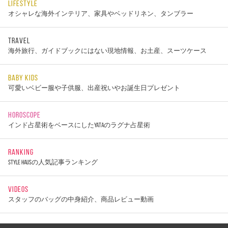
LIFESTYLE
オシャレな海外インテリア、家具やベッドリネン、タンブラー
TRAVEL
海外旅行、ガイドブックにはない現地情報、お土産、スーツケース
BABY KIDS
可愛いベビー服や子供服、出産祝いやお誕生日プレゼント
HOROSCOPE
インド占星術をベースにしたYATAのラグナ占星術
RANKING
STYLE HAUSの人気記事ランキング
VIDEOS
スタッフのバッグの中身紹介、商品レビュー動画