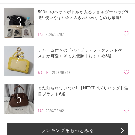
500mlのペットボトルが入るショルダーバッグ9
3
選!-使いやすい&大人きれいめなものも厳選!
BAG
2026/08/07
チャーム付きの「ハイブラ・フラグメントケー
4
ス」が可愛すぎて大優勝 | おすすめ3選
WALLET
2026/08/07
まだ知られていない!!【NEXTバズりバッグ】注
5
目ブランド6選
BAG
2026/08/02
ランキングをもっとみる