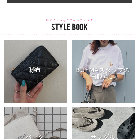
旬アイテムはここからチェック
STYLE BOOK
財布
BUYMAスタッフの
自腹買い
バッグ
サンダル