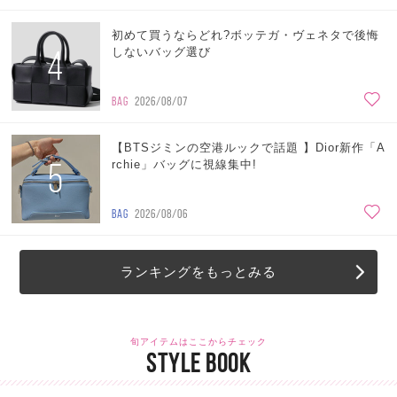
初めて買うならどれ?ボッテガ・ヴェネタで後悔
4
しないバッグ選び
BAG
2026/08/07
【BTSジミンの空港ルックで話題 】Dior新作「A
5
rchie」バッグに視線集中!
BAG
2026/08/06
ランキングをもっとみる
旬アイテムはここからチェック
STYLE BOOK