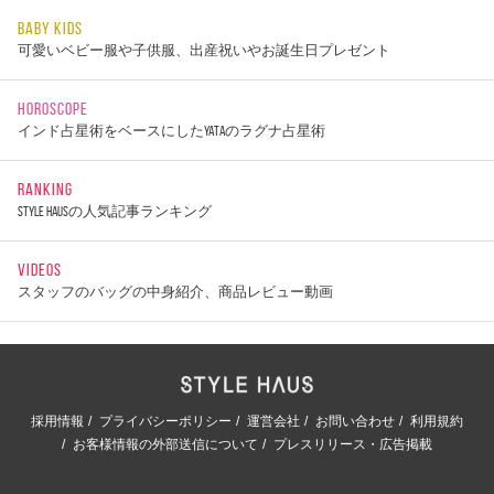
BABY KIDS
可愛いベビー服や子供服、出産祝いやお誕生日プレゼント
HOROSCOPE
インド占星術をベースにしたYATAのラグナ占星術
RANKING
STYLE HAUSの人気記事ランキング
VIDEOS
スタッフのバッグの中身紹介、商品レビュー動画
採用情報
プライバシーポリシー
運営会社
お問い合わせ
利用規約
お客様情報の外部送信について
プレスリリース・広告掲載