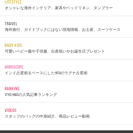
LIFESTYLE
オシャレな海外インテリア、家具やベッドリネン、タンブラー
TRAVEL
海外旅行、ガイドブックにはない現地情報、お土産、スーツケース
BABY KIDS
可愛いベビー服や子供服、出産祝いやお誕生日プレゼント
HOROSCOPE
インド占星術をベースにしたYATAのラグナ占星術
RANKING
STYLE HAUSの人気記事ランキング
VIDEOS
スタッフのバッグの中身紹介、商品レビュー動画