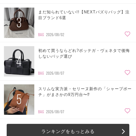
まだ知られていない!!【NEXTバズりバッグ】注
3
目ブランド6選
BAG
2026/08/02
初めて買うならどれ?ボッテガ・ヴェネタで後悔
4
しないバッグ選び
BAG
2026/08/07
スリムな実力派・セリーヌ新作の「シャープポー
5
チ」がまさかの9万円台〜⁉
BAG
2026/08/07
ランキングをもっとみる