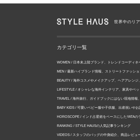
世界中のリ
カテゴリ一覧
WOMEN / 日本未上陸ブランド、トレンドコーディ
MEN / 最新ハイブランド情報、ストリートファッシ
BEAUTY / 海外コスメやメイクアップ、ヘアアレン
LIFESTYLE / オシャレな海外インテリア、家具や
TRAVEL / 海外旅行、ガイドブックにはない現地情
BABY KIDS / 可愛いベビー服や子供服、出産祝い
HOROSCOPE / インド占星術をベースにしたYATA
RANKING / STYLE HAUSの人気記事ランキング
VIDEOS / スタッフのバッグの中身紹介、商品レビュ