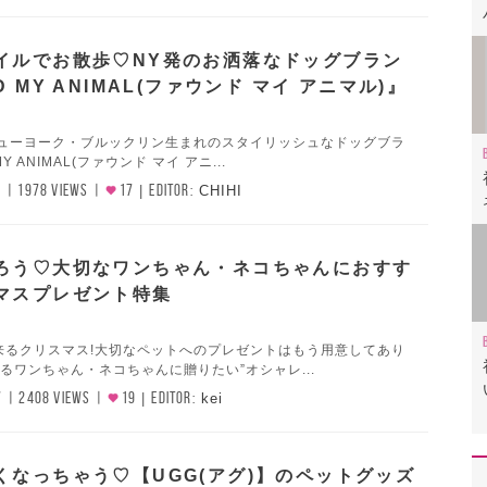
イルでお散歩♡NY発のお洒落なドッグブラン
D MY ANIMAL(ファウンド マイ アニマル)』
ニューヨーク・ブルックリン生まれのスタイリッシュなドッグブラ
Y ANIMAL(ファウンド マイ アニ...
1
1978 VIEWS
17
EDITOR:
CHIHI
ろう♡大切なワンちゃん・ネコちゃんにおすす
マスプレゼント特集
来るクリスマス!大切なペットへのプレゼントはもう用意してあり
るワンちゃん・ネコちゃんに贈りたい”オシャレ...
7
2408 VIEWS
19
EDITOR:
kei
くなっちゃう♡【UGG(アグ)】のペットグッズ