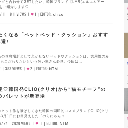
グと合わせてGETしたい、韓国ブランド【LMR(エルエムアー
ムをご紹介します♡
/11
811 VIEWS
1
EDITOR:
chico
たくなる「ペットベッド・クッション」おすす
選!
ちの休息場所として欠かせないベッドやクッションは、実用性のみ
にもこだわりたいという飼い主さん必見。今回は...
2
383 VIEWS
2
EDITOR:
NTM
♡韓国発CLIO(クリオ)から“猫モチーフ”の
ウパレットが新登場
ヒット作を飛ばしてきた韓国の国民的コスメブランドCLIO(クリ
年3月1日にお目見えした「のらにゃんコ...
3/24
2020 VIEWS
11
EDITOR:
NTM