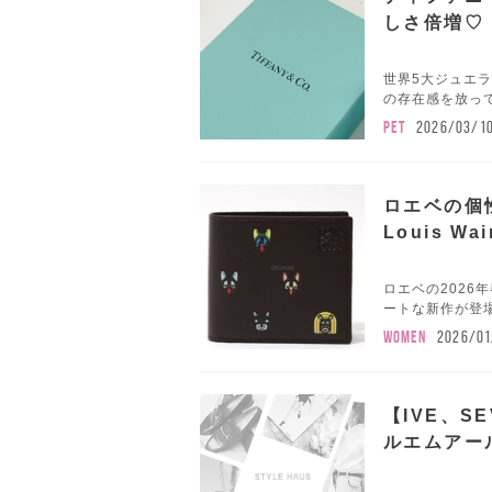
しさ倍増♡
世界5大ジュエラー
の存在感を放って
PET
2026/03/1
ロエベの個
Louis W
ロエベの202
ートな新作が登場
WOMEN
2026/01
【IVE、S
ルエムアー