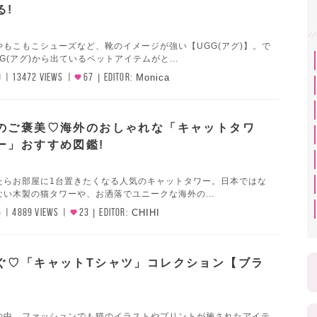
る!
もこもこシューズなど、靴のイメージが強い【UGG(アグ)】。で
G(アグ)から出ているペットアイテムがと...
0
13472 VIEWS
67
EDITOR:
Monica
のご褒美♡海外のおしゃれな「キャットタワ
ー」おすすめ図鑑!
たらお部屋に1台置きたくなる人気のキャットタワー。日本ではな
い木製の猫タワーや、お洒落でユニークな海外の...
5
4889 VIEWS
23
EDITOR:
CHIHI
ぐ♡「キャットTシャツ」コレクション【ブラ
の中、ファッションでも猫のイラストやプリントが施されたアイテ