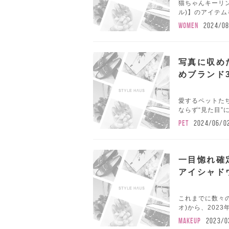
猫ちゃんキーリン
ル)】のアイテ
WOMEN
2024/08
写真に収め
めブランド3
愛するペットた
ならず“見た目”
PET
2024/06/0
一目惚れ確定
アイシャド
これまでに数々の
オ)から、2023
MAKEUP
2023/0