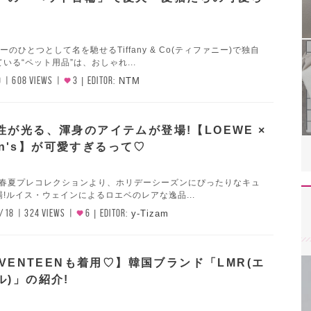
のひとつとして名を馳せるTiffany & Co(ティファニー)で独自
いる“ペット用品”は、おしゃれ...
0
608 VIEWS
3
EDITOR:
NTM
性が光る、渾身のアイテムが登場!【LOEWE ×
ain's】が可愛すぎるって♡
6年春夏プレコレクションより、ホリデーシーズンにぴったりなキュ
!ルイス・ウェインによるロエベのレアな逸品...
/18
324 VIEWS
6
EDITOR:
y-Tizam
EVENTEENも着用♡】韓国ブランド「LMR(エ
ル)」の紹介!