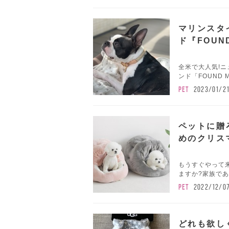
マリンスタ
ド『FOUN
全米で大人気!
ンド「FOUND M
PET
2023/01/2
ペットに贈
めのクリス
もうすぐやって
ますか?家族であ
PET
2022/12/0
どれも欲し