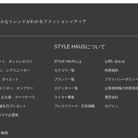
アルなトレンドがわかるファッションメディア
STYLE HAUSについて
ネート、オシャレのコツ
STYLE HAUSとは
お問い合わせ
ョン、レアスニーカー
カテゴリ一覧
利用規約
ジ、ダイエット
ブランド一覧
プライバシーポリシ
ベッドリネン、タンブラー
エディター一覧
お客様情報の外部送
報、お土産、スーツケース
ライター募集
運営会社
やお誕生日プレゼント
プレスリリース・広告掲載
ログイン
のラグナ占星術
ー動画