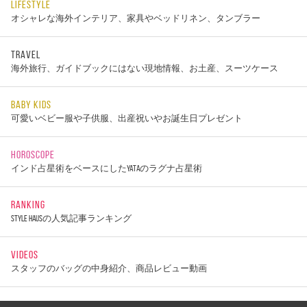
LIFESTYLE
オシャレな海外インテリア、家具やベッドリネン、タンブラー
TRAVEL
海外旅行、ガイドブックにはない現地情報、お土産、スーツケース
BABY KIDS
可愛いベビー服や子供服、出産祝いやお誕生日プレゼント
HOROSCOPE
インド占星術をベースにしたYATAのラグナ占星術
RANKING
STYLE HAUSの人気記事ランキング
VIDEOS
スタッフのバッグの中身紹介、商品レビュー動画