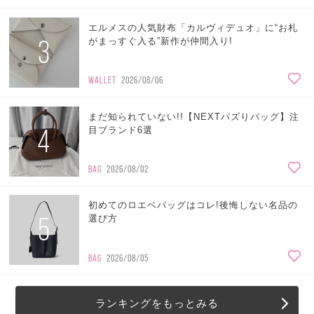
エルメスの人気財布「カルヴィデュオ」に“お札
3
がまっすぐ入る”新作が仲間入り!
WALLET
2026/08/06
まだ知られていない!!【NEXTバズりバッグ】注
4
目ブランド6選
BAG
2026/08/02
初めてのロエベバッグはコレ!後悔しない名品の
5
選び方
BAG
2026/08/05
ランキングをもっとみる