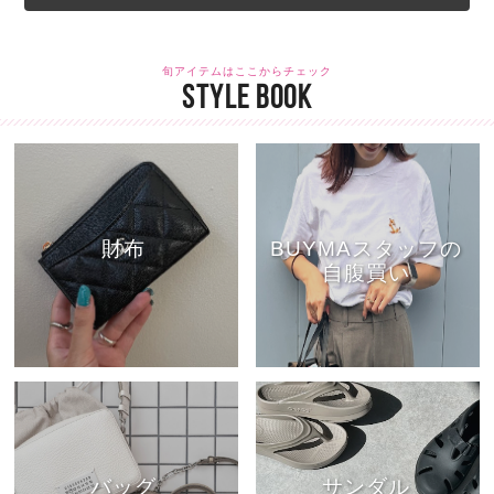
旬アイテムはここからチェック
STYLE BOOK
財布
BUYMAスタッフの
自腹買い
バッグ
サンダル