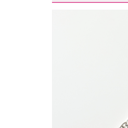
女子ウケ抜群!細めのブレスレ
HERMES シェーヌダンクル 
Tom Wood Spike Bracelet
AMI ALEXANDRE MATTIU
CELINE Extra Thin Bracelet
Tiffany(ティファニー)スモ
MM6 Maison Margiela 
VALENTINO(ヴァレンティノ
HOLY IN CODE(ホーリー
SCENERITY(シナリティ)ブ
LION HEART(ライオンハー
スタハ編集部の「男女兼用・
女子ウケ×シェア使い、どち