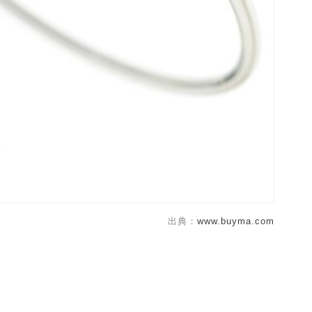
出典：
www.buyma.com