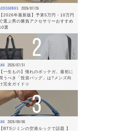
ACCESSORIES
2026/07/26
【2026年最新版】予算5万円・10万円
で選ぶ男の勝負アクセサリーおすすめ
10選
2
BAG
2026/07/31
【一生もの】憧れのボッテガ。最初に
買うべき「投資バッグ」は?メンズ向
け完全ガイド☆
3
BAG
2026/08/06
【BTSジミンの空港ルックで話題 】