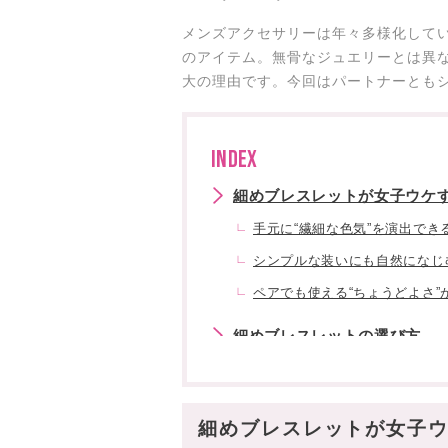
メンズアクセサリーは年々多様化して
のアイテム。無骨なジュエリーとは異
大の理由です。今回はパートナーともシ
INDEX
細めブレスレットが女子ウケ
手元に“繊細な色気”を演出でき
シンプルな装いにも自然になじ
ペアでも使える“ちょうどよさ”
細めブレスレットの選び方
シンプルイズベスト
ペアで使えるデザインかをチェ
細めブレスレットが女子ウ
素材にこだわる