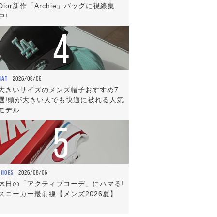
Dior新作「Archie」バッグに視線集
中!
4
HAT
2026/08/06
大きいサイズのメンズ帽子おすすめ7
選!頭が大きい人でも快適に被れる人気
モデル
5
SHOES
2026/08/06
休日の「アクティブコーデ」にハマる!
スニーカー最前線【メンズ2026夏】