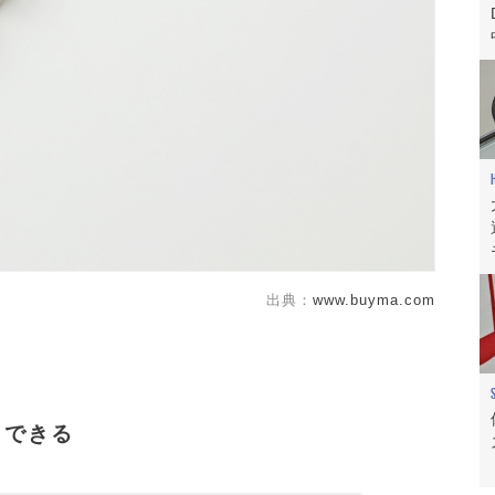
出典：
www.buyma.com
出できる