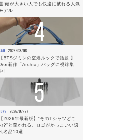
選!頭が大きい人でも快適に被れる人気
モデル
4
BAG
2026/08/06
【BTSジミンの空港ルックで話題 】
Dior新作「Archie」バッグに視線集
中!
5
TOPS
2026/07/27
【2026年最新版】“そのTシャツどこ
の?”と聞かれる、ロゴがかっこいい隠
れ名品10選