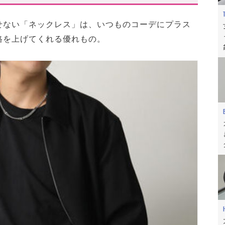
せない「ネックレス」は、いつものコーデにプラス
ハイブラネックレス」TOP10
格を上げてくれる優れもの。
クレス」ブランド10選!
ツ)
ュエラーズ)