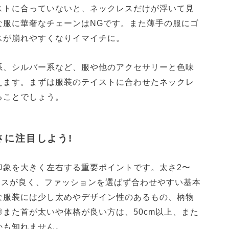
ストに合っていないと、ネックレスだけが浮いて見
な服に華奢なチェーンはNGです。また薄手の服にゴ
スが崩れやすくなりイマイチに。
系、シルバー系など、服や他のアクセサリーと色味
えます。まずは服装のテイストに合わせたネックレ
ることでしょう。
さに注目しよう!
印象を大きく左右する重要ポイントです。太さ2〜
ランスが良く、ファッションを選ばず合わせやすい基本
な服装には少し太めやデザイン性のあるもの、柄物
また首が太いや体格が良い方は、50cm以上、また
かも知れません。