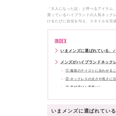
「大人になった証」と呼べるアイテム、
買っているハイブランドの人気ネックレ
けるたびに自信を与え、スタイルを完
INDEX
いまメンズに選ばれている、
メンズがハイブランドネックレ
①:服装のテイストに合わせるこ
②:ネックレスの太さや長さに注
③:素材選びも重要に!
ハイブランドの高級ネックレ
魅力①:圧倒的なステータス感!
いまメンズに選ばれている
魅力②:一目でわかる「上質さ」