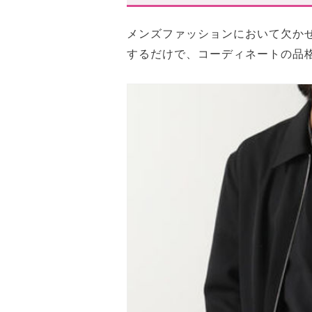
魅力③:一生モノの信頼感!
メンズファッションにおいて欠か
【2026年】メンズに人気の「
するだけで、コーディネートの品
ランキング詳細
メンズ向け「ハイブランドネッ
CHROME HEARTS(クロムハー
HERMES(エルメス)
CELINE (セリーヌ)
Happy Jewelers(ハッピージ
PRADA(プラダ)
Bvlgari(ブルガリ)
Cartier(カルティエ)
CHANEL(シャネル)
BOUCHERON(ブシュロン)