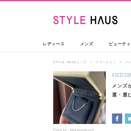
レディース
メンズ
ビューティ
STYLE HAUSトップ
ファッション
メ
ACCESSOR
メンズ
選・選び
Photo by：
www.buyma.com