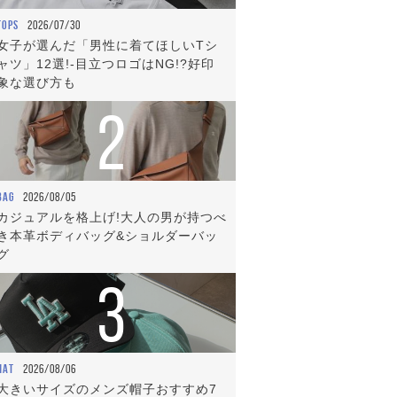
TOPS
2026/07/30
女子が選んだ「男性に着てほしいTシ
ャツ」12選!-目立つロゴはNG!?好印
象な選び方も
2
BAG
2026/08/05
カジュアルを格上げ!大人の男が持つべ
き本革ボディバッグ&ショルダーバッ
グ
3
HAT
2026/08/06
大きいサイズのメンズ帽子おすすめ7