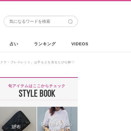
占い
ランキング
VIDEOS
ンドラ・ブレスレット」は手もとを見るたび心酔♡
旬アイテムはここからチェック
STYLE BOOK
BUYMAスタッ
財布
フの自腹買い