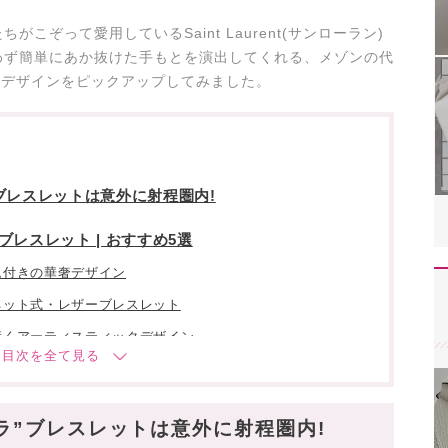
こぞって愛用しているSaint Laurent(サンローラン)
わず簡単にあか抜けた手もとを演出してくれる、メゾンの代
目デザインをピックアップしてみました。
ブレスレットは意外に射程圏内!
レスレット | おすすめ5選
ム付きの華奢デザイン
ネット式・レザーブレスレット
惹くアーティスティックデザイン
ラインストーン×チェーン
最旬のコードブレスレット
ラ”ブレスレットは意外に射程圏内!
ン・穴場アイテム」動画・投稿も✓