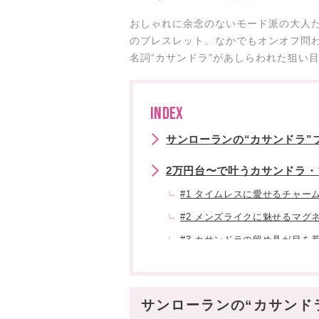
おしゃれに余念のないモード派の大人たちが
のブレスレット。なかでもオンオフ問
名詞“カサンドラ”があしらわれた狙い
INDEX
サンローランの“カサンドラ”
2万円台〜で叶うカサンドラ・ブ
#1 タイムレスに愛せるチャー
#2 メンズライクに魅せるマグ
#3 カサンドラの留め具が目を
#4 お呼ばれスタイルに映える
#5 カジュアルに付けこなせる
サンローランの“カサンド
スタハ編集部の「サンローラ