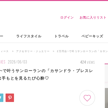
ログイン
お気に入りリスト
ー
ライフスタイル
トラベル
ベビーキッズ
ディース
アクセサリー・ジュエリー
2万円台~で叶うサンローランの「カサ
IES
2026/06/03
424
VIEWS
台~で叶うサンローランの「カサンドラ・ブレスレ
は手もとを見るたび心酔♡