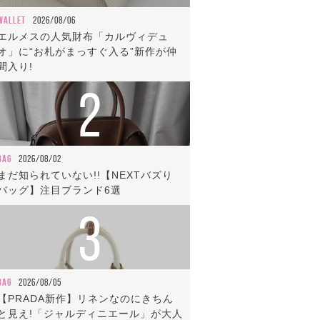
WALLET
2026/08/06
エルメスの人気財布「カルヴィデュ
オ」に“お札がまっすぐ入る”新作が仲
間入り!
2
BAG
2026/08/02
まだ知られていない!!【NEXTバズり
バッグ】注目ブランド6選
3
BAG
2026/08/05
【PRADA新作】リネンなのにきちん
と見え!「ジャルディニエール」が大人