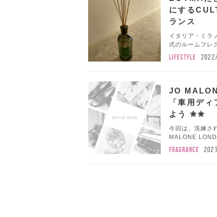
にするCUL
ランス
イタリア・ミラノ
式のルームフレグ
LIFESTYLE
2022
JO MALO
「車用ディ
よう ︎✬✬
今回は、洗練さ
MALONE LON
FRAGRANCE
202