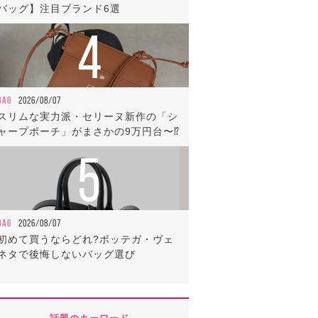
バッグ】注目ブランド6選
4
BAG
2026/08/07
スリムな実力派・セリーヌ新作の「シ
ャープポーチ」がまさかの9万円台〜⁉
5
BAG
2026/08/07
初めて買うならどれ?ボッテガ・ヴェ
ネタで後悔しないバッグ選び