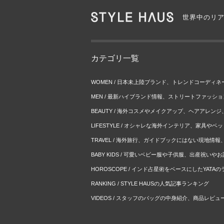
世界中のリ
カテゴリ一覧
WOMEN / 日本未上陸ブランド、トレンドコーディ
MEN / 最新ハイブランド情報、ストリートファッシ
BEAUTY / 海外コスメやメイクアップ、ヘアアレン
LIFESTYLE / オシャレな海外インテリア、家具や
TRAVEL / 海外旅行、ガイドブックにはない現地情
BABY KIDS / 可愛いベビー服や子供服、出産祝い
HOROSCOPE / インド占星術をベースにしたYATA
RANKING / STYLE HAUSの人気記事ランキング
VIDEOS / スタッフのバッグの中身紹介、商品レビュ