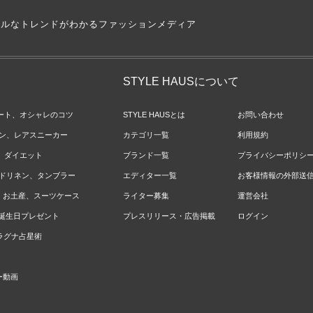
アルなトレンドがわかるファッションメディア
STYLE HAUSについて
ネート、オシャレのコツ
STYLE HAUSとは
お問い合わせ
ョン、レアスニーカー
カテゴリ一覧
利用規約
ジ、ダイエット
ブランド一覧
プライバシーポリシ
ベッドリネン、タンブラー
エディター一覧
お客様情報の外部送
報、お土産、スーツケース
ライター募集
運営会社
やお誕生日プレゼント
プレスリリース・広告掲載
ログイン
のラグナ占星術
ー動画