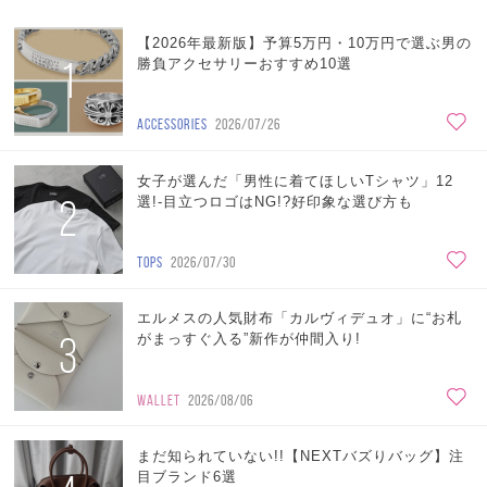
【2026年最新版】予算5万円・10万円で選ぶ男の
1
勝負アクセサリーおすすめ10選
ACCESSORIES
2026/07/26
女子が選んだ「男性に着てほしいTシャツ」12
2
選!-目立つロゴはNG!?好印象な選び方も
TOPS
2026/07/30
エルメスの人気財布「カルヴィデュオ」に“お札
3
がまっすぐ入る”新作が仲間入り!
WALLET
2026/08/06
まだ知られていない!!【NEXTバズりバッグ】注
目ブランド6選