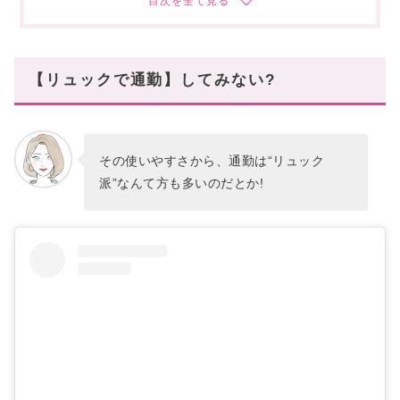
重さ・軽さで選ぶ
収納力・整理整頓力も欲しい
【ランキング】レディースの「通勤リュック」人
【リュックで通勤】してみない?
気ブランド!
カジュアル・お手頃ブランド編
ハイブランド・中価格帯ブランド編
その使いやすさから、通勤は“リュック
【カジュアルブランド】おすすめ通勤リュックを
派”なんて方も多いのだとか!
ご紹介
1.評判のいい「ザノースフェイス」
2.遊び心もある「マークジェイコブス」
3.ブランドアイコンが程よい「トリーバーチ」
4.オリジナリティあふれる洗練さ「マリメッコ」
5.タイムレスな魅力「コーチ」
6.可愛さもありつつシンプルな「ジルスチュアート」
7.実用性の高さは絶対の「ロンシャン」
8.デザインセンスが抜群な「ケイトスペードニューヨ