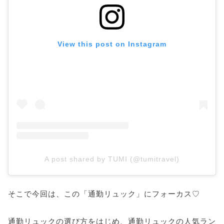
ーク」
9.使い勝手が抜群な「ロビンメイ」
10.遊び心を効かせた実用的な「ガニー」
View this post on Instagram
【ハイブランド】おすすめ通勤リュックをご紹介
1.存在感を増す「グッチ」
2.軽量かつモダンな「プラダ」
3.リアルに狙い目の「モンクレール」
4.華やかな印象の「クロエ」
5.エッジさが際立つ「メゾンマルジェラ」
6.プレイフルな世界観の「アニヤハインドマーチ」
7.カジュアルスタイルを格上げする「バレンシアガ」
A post shared by TUMI (@tumitravel)
8.クラス感のあるルックスな「バーバリー」
9.格上げ力は別格の「シャネル」
そこで今回は、この「通勤リュック」にフォーカス♡
10.随所に光る実用性の高さ「トゥミ」
【スタハ編集部】おすすめ通勤リュックご紹介
通勤リュックの選び方をはじめ、通勤リュックの人気ラン