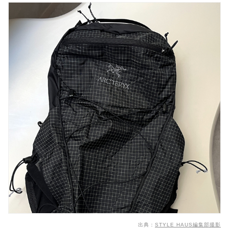
機能性も抜群でさすがのひと言「ケルティー」
【コンサバ・スーツに似合う】通勤バッグご紹介
都会的ムードな「ロンシャン・ル プリアージュ エナ
ジー 」
おしゃれなムードの「シーバイクロエ・JOY
RIDER」
【年代別】おすすめ通勤バッグご紹介
【20代】おすすめ通勤バッグご紹介
【30代】おすすめ通勤バッグご紹介
【40代】おすすめ通勤バッグご紹介
スタハ編集部の「おすすめリュック」レビュー動
画・投稿も✓
いまレディースが選ぶべき「通勤リュック」た
ち!
出典：
STYLE HAUS編集部撮影