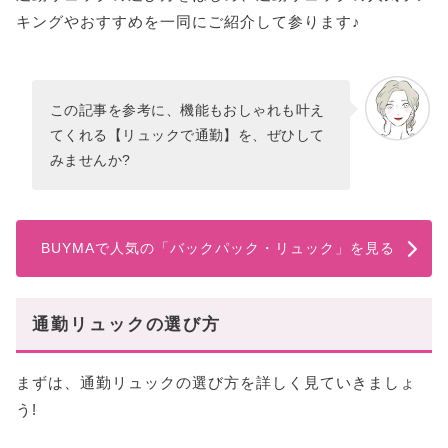
人気急上昇中の「カルパック」
キングやおすすめを一同にご紹介して参ります♪
耐久性・耐水性抜群の「ピクシーアックス」
旬なブランドの「ポロラルフローレン」
名品と呼ばれる「レスポートサック」
この記事を参考に、機能もおしゃれも叶え
大注目ブランドの「サムウェアバター」
てくれる【リュックで通勤】を、ぜひして
みませんか?
【大人きれいめ】おすすめ通勤バッグご紹介
上質な「ザ・ロウ」
アイコニックな「ステラマッカートニー」
BUYMAで人気の「バックパック・リュック」を見る
キレイめにも持てる「サンローラン」
スタイリングの要になる「フェンディ」
こなれ感漂う上品な「ジャンニ キアリーニ」
通勤リュックの選び方
【軽量・ナイロン】おすすめ通勤バッグご紹介
フレンチシックな「アニエスベー」
まずは、通勤リュックの選び方を詳しく見ていきましょ
う!
【防水・撥水】おすすめ通勤バッグご紹介
超軽量の防水加工「ジャックゴム」