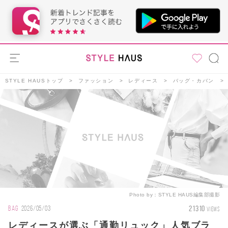
STYLE HAUSトップ
ファッション
レディース
バッグ・カバン
Photo by：
STYLE HAUS編集部撮影
21310
BAG
2026/05/03
VIEWS
レディースが選ぶ「通勤リュック」人気ブラ