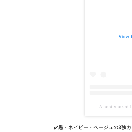
View 
A post shared
✔️黒・ネイビー・ベージュの3強