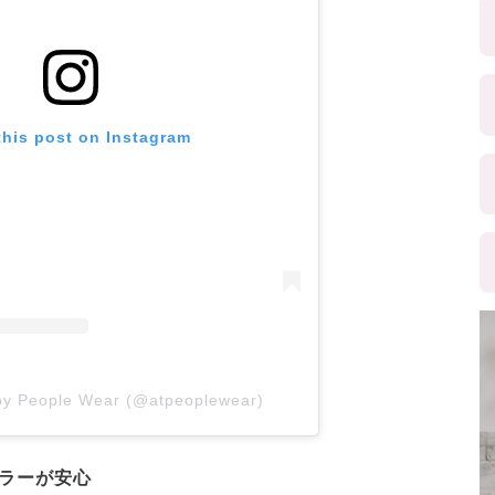
this post on Instagram
 by People Wear (@atpeoplewear)
カラーが安心