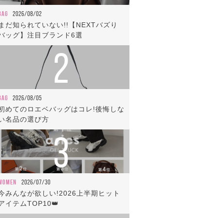
BAG
2026/08/02
まだ知られていない!!【NEXTバズり
バッグ】注目ブランド6選
2
BAG
2026/08/05
初めてのロエベバッグはコレ!後悔しな
い名品の選び方
3
WOMEN
2026/07/30
今みんなが欲しい!2026上半期ヒット
アイテムTOP10👑