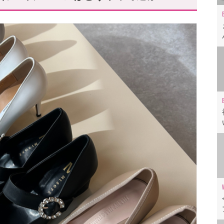
格でGET!