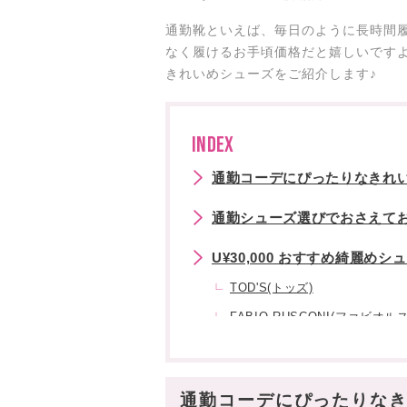
通勤靴といえば、毎日のように長時間
なく履けるお手頃価格だと嬉しいですよ
きれいめシューズをご紹介します♪
INDEX
通勤コーデにぴったりなきれい
通勤シューズ選びでおさえて
U¥30,000 おすすめ綺麗めシ
TOD'S(トッズ)
FABIO RUSCONI(ファビオル
Tory Burch(トリーバーチ)
Coach(コーチ)
通勤コーデにぴったりなき