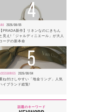
4
BAG
2026/08/05
【PRADA新作】リネンなのにきちん
と見え!「ジャルディニエール」が大人
コーデの新本命
5
ACCESSORIES
2026/08/04
重ね付けしやすい「地金リング」人気
ハイブランド総覧!
話題のキーワード