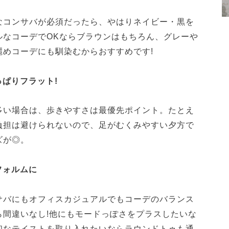
なコンサバが必須だったら、やはりネイビー・黒を
ルなコーデでOKならブラウンはもちろん、グレーや
麗めコーデにも馴染むからおすすめです!
っぱりフラット!
多い場合は、歩きやすさは最優先ポイント。たとえ
負担は避けられないので、足がむくみやすい夕方で
ズが◎。
フォルムに
サバにもオフィスカジュアルでもコーデのバランス
ら間違いなし!他にもモードっぽさをプラスしたいな
和なテイストを取り入れたいならラウンドトゥも通