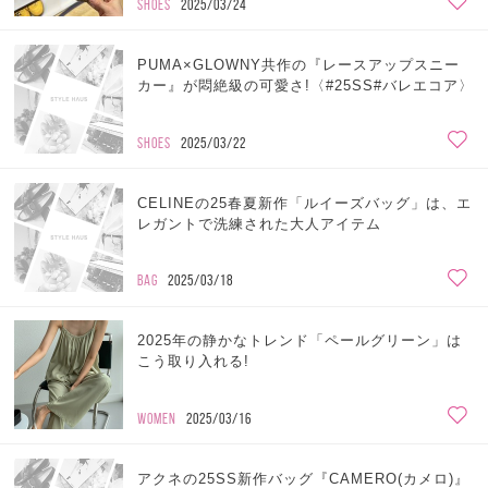
SHOES
2025/03/24
PUMA×GLOWNY共作の『レースアップスニー
カー』が悶絶級の可愛さ!〈#25SS#バレエコア〉
SHOES
2025/03/22
CELINEの25春夏新作「ルイーズバッグ」は、エ
レガントで洗練された大人アイテム
BAG
2025/03/18
2025年の静かなトレンド「ペールグリーン」は
こう取り入れる!
WOMEN
2025/03/16
アクネの25SS新作バッグ『CAMERO(カメロ)』