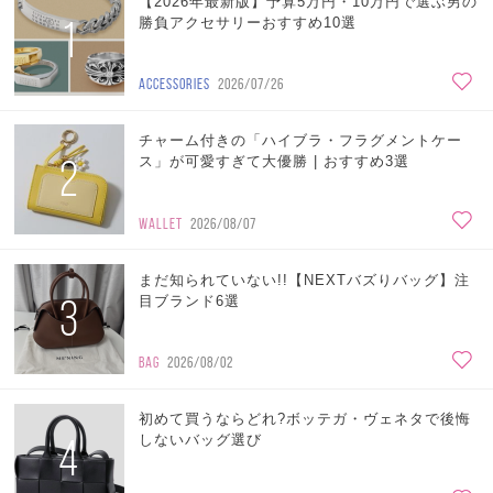
【2026年最新版】予算5万円・10万円で選ぶ男の
1
勝負アクセサリーおすすめ10選
ACCESSORIES
2026/07/26
チャーム付きの「ハイブラ・フラグメントケー
2
ス」が可愛すぎて大優勝 | おすすめ3選
WALLET
2026/08/07
まだ知られていない!!【NEXTバズりバッグ】注
3
目ブランド6選
BAG
2026/08/02
初めて買うならどれ?ボッテガ・ヴェネタで後悔
4
しないバッグ選び