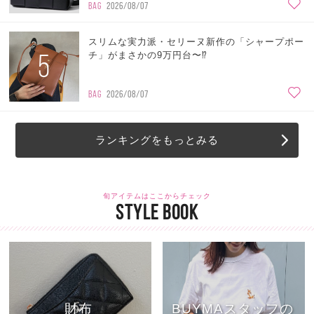
BAG
2026/08/07
スリムな実力派・セリーヌ新作の「シャープポー
5
チ」がまさかの9万円台〜⁉
BAG
2026/08/07
ランキングをもっとみる
旬アイテムはここからチェック
STYLE BOOK
財布
BUYMAスタッフの