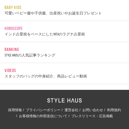
BABY KIDS
可愛いベビー服や子供服、出産祝いやお誕生日プレゼント
HOROSCOPE
インド占星術をベースにしたYATAのラグナ占星術
RANKING
STYLE HAUSの人気記事ランキング
VIDEOS
スタッフのバッグの中身紹介、商品レビュー動画
採用情報
プライバシーポリシー
運営会社
お問い合わせ
利用規約
お客様情報の外部送信について
プレスリリース・広告掲載