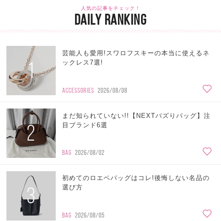
人気の記事をチェック！
DAILY RANKING
芸能人も愛用!スワロフスキーの本当に使えるネ
1
ックレス7選!
ACCESSORIES
2026/08/08
まだ知られていない!!【NEXTバズりバッグ】注
2
目ブランド6選
BAG
2026/08/02
初めてのロエベバッグはコレ!後悔しない名品の
3
選び方
BAG
2026/08/05