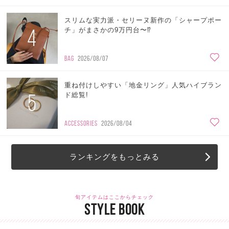
スリムな実力派・セリーヌ新作の「シャープポー
4
チ」がまさかの9万円台〜⁉
BAG
2026/08/07
重ね付けしやすい「地金リング」人気ハイブラン
5
ド総覧!
ACCESSORIES
2026/08/04
ランキングをもっとみる
旬アイテムはここからチェック
STYLE BOOK