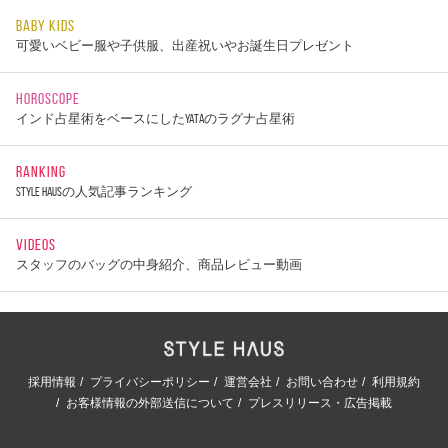
BABY KIDS
可愛いベビー服や子供服、出産祝いやお誕生日プレゼント
HOROSCOPE
インド占星術をベースにしたYATAのラグナ占星術
RANKING
STYLE HAUSの人気記事ランキング
VIDEOS
スタッフのバッグの中身紹介、商品レビュー動画
採用情報
プライバシーポリシー
運営会社
お問い合わせ
利用規約
お客様情報の外部送信について
プレスリリース・広告掲載