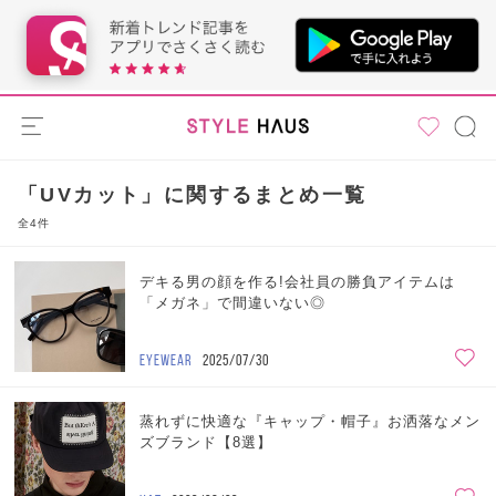
「UVカット」に関するまとめ一覧
全4件
デキる男の顔を作る!会社員の勝負アイテムは
「メガネ」で間違いない◎
EYEWEAR
2025/07/30
蒸れずに快適な『キャップ・帽子』お洒落なメン
ズブランド【8選】