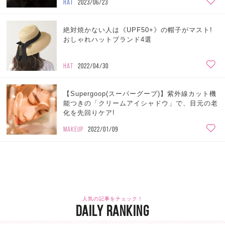
HAT
2023/06/23
絶対焼かない人は《UPF50+》の帽子がマスト!
おしゃれハットブランド4選
HAT
2022/04/30
【Supergoop(スーパーグープ)】紫外線カット機
能つきの「クリームアイシャドウ」で、目元の老
化を先回りケア!
MAKEUP
2022/01/09
人気の記事をチェック！
DAILY RANKING