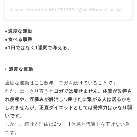
A post shared by WILDFIRES (@wildfiresss)
on
Apr 12, 2016 at 1:01am PDT
●適度な運動
●食べる順番
●1日ではなく1週間で考える。
適度な運動
適度な運動はここ数年、ヨガを続けていることです。
ただ、はっきり言うと
ヨガでは痩せません。体質が改善さ
れ便秘や、浮腫みが解消し≒痩せたに繋がる人は居るかも
しれませんが、正直ダイエットとしては発揮力はかなり弱
いです。
しかし、続ける理由は2つ。【体感と代謝】を下げない為
です。