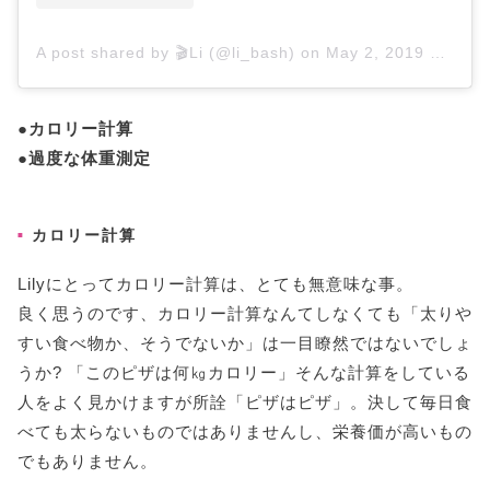
A post shared by 🎬Li (@li_bash)
on
May 2, 2019 at 5:08am PDT
●カロリー計算
●過度な体重測定
カロリー計算
Lilyにとってカロリー計算は、とても無意味な事。
良く思うのです、カロリー計算なんてしなくても「太りや
すい食べ物か、そうでないか」は一目瞭然ではないでしょ
うか? 「このピザは何㎏カロリー」そんな計算をしている
人をよく見かけますが所詮「ピザはピザ」。決して毎日食
べても太らないものではありませんし、栄養価が高いもの
でもありません。