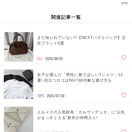
(PR)
関連記事一覧
まだ知られていない!!【NEXTバズりバッグ】注
目ブランド6選
BAG
2026/08/02
女子が選んだ「男性に着てほしいTシャツ」12
選!-目立つロゴはNG!?好印象な選び方も
TOPS
2026/07/30
エルメスの人気財布「カルヴィデュオ」に“お札
がまっすぐ入る”新作が仲間入り!