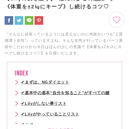
《体重を±2㎏にキープ》し続けるコツ♡
『そんなに頑張っているようには見えないのに何故かいつも”上質
感漂う女性”』っていますよね。そんな女性が行っているパーツ美
容やこだわりから今日はほんの少しの意識で【体重を±2キロにキ
ープし続けるコツ♡】を伝授いたします。
INDEX
✔まずは、NGダイエット
✔基本中の基本“自分を知ること”がすべての鍵
✔Lilyがしない事リスト
✔Lilyがやっていることリスト
まとめ