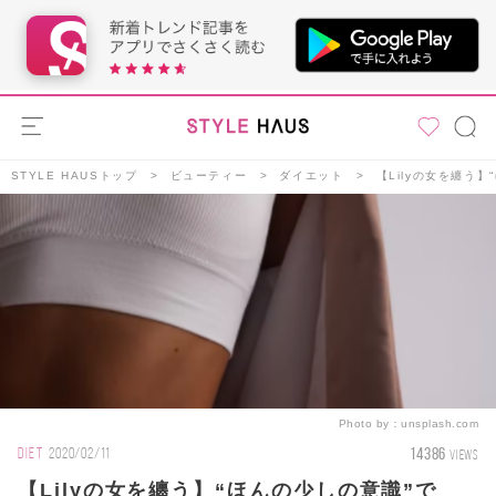
STYLE HAUSトップ
ビューティー
ダイエット
【Lilyの女を纏う
Photo by：
unsplash.com
14386
DIET
2020/02/11
VIEWS
【Lilyの女を纏う】“ほんの少しの意識”で