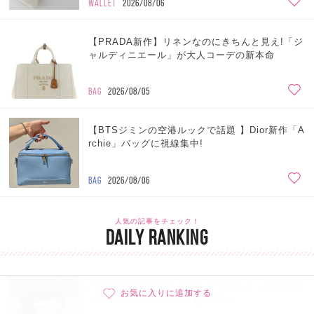
WALLET
2026/08/06
【PRADA新作】リネンなのにきちんと見え!「ジ
ャルディニエール」が大人コーデの新本命
BAG
2026/08/05
【BTSジミンの空港ルックで話題 】Dior新作「A
rchie」バッグに視線集中!
BAG
2026/08/06
人気の記事をチェック！
DAILY RANKING
ハーランド愛用のヘアゴム「クネッキ」どこで売
お気に入りに追加する
1
ってる?ブランドの魅力も深堀り♪