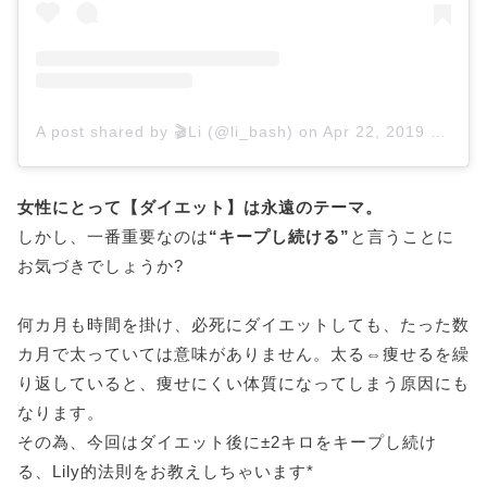
A post shared by 🎬Li (@li_bash)
on
Apr 22, 2019 at 8:04am PDT
女性にとって【ダイエット】は永遠のテーマ。
しかし、一番重要なのは
“キープし続ける”
と言うことに
お気づきでしょうか?
何カ月も時間を掛け、必死にダイエットしても、たった数
カ月で太っていては意味がありません。太る⇔痩せるを繰
り返していると、痩せにくい体質になってしまう原因にも
なります。
その為、今回はダイエット後に±2キロをキープし続け
る、Lily的法則をお教えしちゃいます*