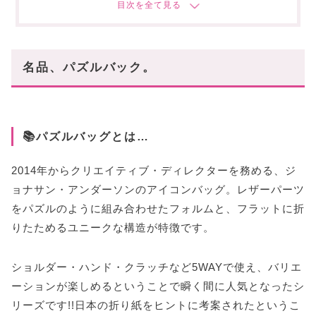
収納力も兼ね備えた、小ぶりなスモールサイズ!
トレンドセッターミニサイズ!!
一番小さいナノサイズ
名品、パズルバック。
働く方には最適なラージサイズ!
あらゆるスタイルにフィットするパズルバック!
あなたにオススメの記事はこちら!
📚パズルバッグとは…
2014年からクリエイティブ・ディレクターを務める、ジ
ョナサン・アンダーソンのアイコンバッグ。レザーパーツ
をパズルのように組み合わせたフォルムと、フラットに折
りたためるユニークな構造が特徴です。
ショルダー・ハンド・クラッチなど5WAYで使え、バリエ
ーションが楽しめるということで瞬く間に人気となったシ
リーズです!!日本の折り紙をヒントに考案されたというこ