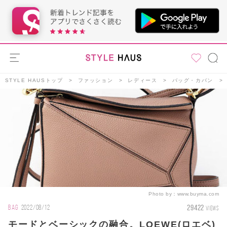
STYLE HAUSトップ
ファッション
レディース
バッグ・カバン
Photo by：
www.buyma.com
29422
BAG
2022/08/12
VIEWS
モードとベーシックの融合。LOEWE(ロエベ)