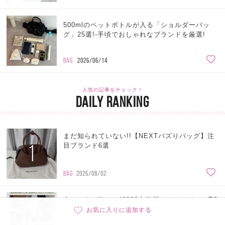
500mlのペットボトルが入る「ショルダーバッ
グ」25選!-手頃でおしゃれなブランドを厳選!
BAG
2026/06/14
人気の記事をチェック！
DAILY RANKING
まだ知られていない!!【NEXTバズりバッグ】注
1
目ブランド6選
BAG
2026/08/02
今みんなが欲しい!2026上半期ヒットアイテムTO
2
P10👑
お気に入りに追加する