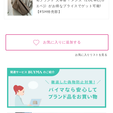
旬ブランド“大本命”! メンズ《LOEWE(ロ
エベ)》がお得なプライスでゲット可能!
【#SH特売部】
お気に入りに追加する
お気に入りリストを見る