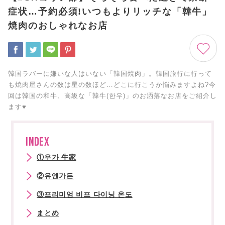
症状…予約必須!いつもよりリッチな「韓牛」
焼肉のおしゃれなお店
韓国ラバーに嫌いな人はいない「韓国焼肉」。韓国旅行に行って
も焼肉屋さんの数は星の数ほど…どこに行こうか悩みますよね?今
回は韓国の和牛、高級な「韓牛(한우)」のお洒落なお店をご紹介し
ます♥︎
INDEX
①우가 牛家
②유엔가든
③프리미엄 비프 다이닝 온도
まとめ