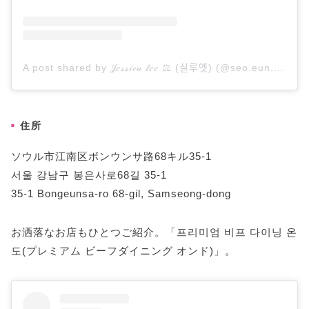
A post shared by 𝒥𝑒𝓈𝓈𝒾𝒸𝒶 𝓁𝑒𝑒 ⚖️ (실루엣) (@seo.eun.eee)
o
住所
ソウル市江南区ボンウンサ路68キル35-1
서울 강남구 봉은사로68길 35-1
35-1 Bongeunsa-ro 68-gil, Samseong-dong
お洒落なお店もひとつご紹介。「프리미엄 비프 다이닝 온
도(プレミアム ビーフダイニング オンド)」。