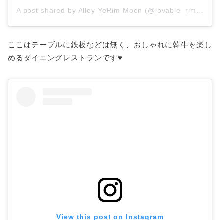
A post shared by Alley YeRim Moon (@lovable_rim)
on
F
ここはテーブルに鉄板などは無く、おしゃれに韓牛を楽し
めるダイニングレストランです♥︎
View this post on Instagram