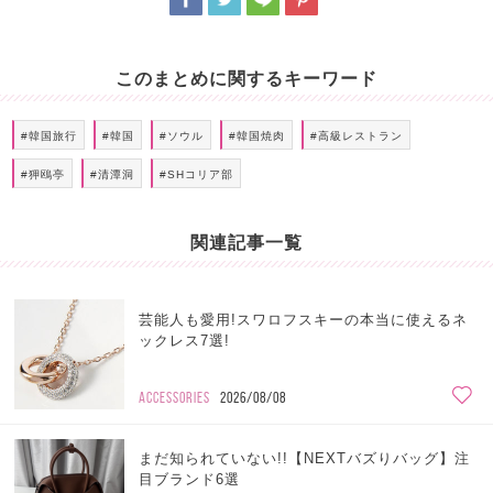
このまとめに関するキーワード
#韓国旅行
#韓国
#ソウル
#韓国焼肉
#高級レストラン
#狎鴎亭
#清潭洞
#SHコリア部
関連記事一覧
芸能人も愛用!スワロフスキーの本当に使えるネ
ックレス7選!
ACCESSORIES
2026/08/08
まだ知られていない!!【NEXTバズりバッグ】注
目ブランド6選