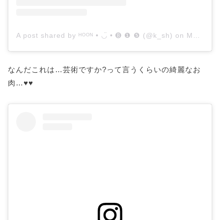
A post shared by ᴴᴼᴼᴺ • ◡̈ • ➑ ❶ ❺ (@k_sh)
on
Mar 9, 2018 at 2:16am PST
なんだこれは…芸術ですか?って言うくらいの綺麗なお
肉…♥︎♥︎