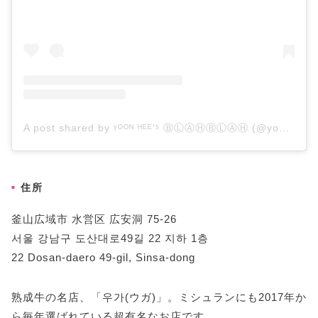
A post shared by ᵞᴼᴼᴺ ᴴᴱᴱ'ˢ ⒷⓁⒶⒽⒷⓁⒶⒽ (@yoonippi)
住所
釜山広域市 水営区 広安洞 75-26
서울 강남구 도산대로49길 22 지하 1층
22 Dosan-daero 49-gil, Sinsa-dong
熟成牛の名店、「우가(ウガ)」。ミシュランにも2017年か
ら毎年選ばれている超有名なお店です。