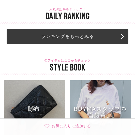
人気の記事をチェック！
DAILY RANKING
ランキングをもっとみる
旬アイテムはここからチェック
STYLE BOOK
財布
BUYMAスタッフの
自腹買い
お気に入りに追加する