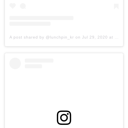
A post shared by @lunchpin_kr
on
Jul 29, 2020 at 12:53am PDT