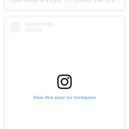
A post shared by #유룰랭_지역 (@yurala_kim)
on
Mar 30, 2020 at 1:32am PDT
View this post on Instagram