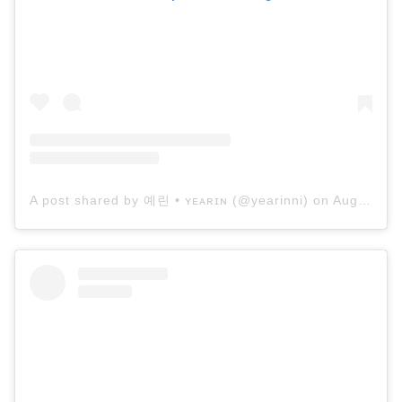
A post shared by 예린 • ʏᴇᴀʀɪɴ (@yearinni)
on
Aug 4, 2018 at 11:37pm PDT