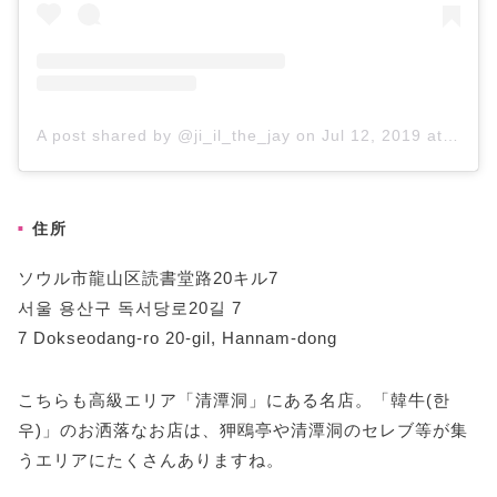
A post shared by @ji_il_the_jay
on
Jul 12, 2019 at 9:04pm PDT
住所
ソウル市龍山区読書堂路20キル7
서울 용산구 독서당로20길 7
7 Dokseodang-ro 20-gil, Hannam-dong
こちらも高級エリア「清潭洞」にある名店。「韓牛(한
우)」のお洒落なお店は、狎鴎亭や清潭洞のセレブ等が集
うエリアにたくさんありますね。