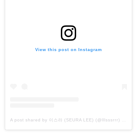
View this post on Instagram
A post shared by 이스라 (SEURA LEE) (@lllsssrrr)
on
Aug