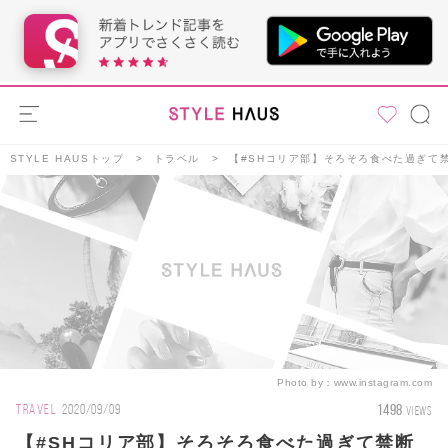
STYLE HAUSトップ
トラベル
【#SHコリア部】そろそろ食べた過ぎて
Photo by：
www.instagram.com
1498
TRAVEL
2020/09/09
VIEWS
【#SHコリア部】そろそろ食べた過ぎて禁断