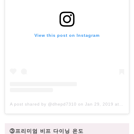
View this post on Instagram
A post shared by @dhepd7310
on
Jan 29, 2019 at 4:09am PST
③프리미엄 비프 다이닝 온도