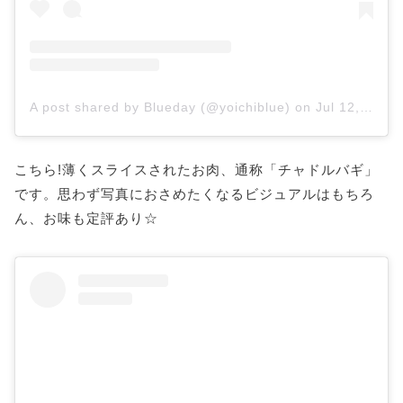
A post shared by Blueday (@yoichiblue)
on
Jul 12, 2020 at 8:45pm PDT
こちら!薄くスライスされたお肉、通称「チャドルバギ」
です。思わず写真におさめたくなるビジュアルはもちろ
ん、お味も定評あり☆