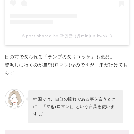
A post shared by 곽민준 (@minjun.kwak_)
目の前で炙られる「ランプの炙りユッケ」も絶品。
贅沢しに行くのが로망(ロマン)なのですが…未だ行けてお
らず…
韓国では、自分の憧れである事を言うとき
に、「로망(ロマン)」という言葉を使いま
す'◡'