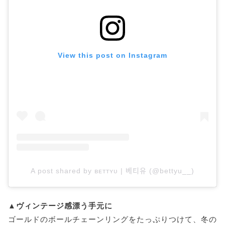
View this post on Instagram
A post shared by ʙᴇᴛᴛʏᴜ | 베티유 (@bettyu__)
▲ヴィンテージ感漂う手元に
ゴールドのボールチェーンリングをたっぷりつけて、冬の