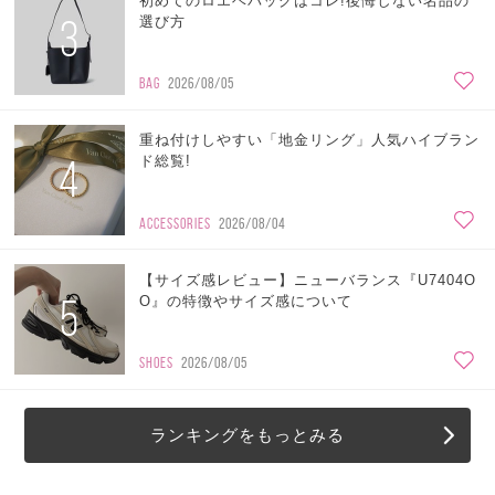
初めてのロエベバッグはコレ!後悔しない名品の
3
選び方
BAG
2026/08/05
重ね付けしやすい「地金リング」人気ハイブラン
4
ド総覧!
ACCESSORIES
2026/08/04
【サイズ感レビュー】ニューバランス『U7404O
5
O』の特徴やサイズ感について
SHOES
2026/08/05
ランキングをもっとみる