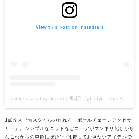
View this post on Instagram
A post shared by ʙᴇᴛᴛʏᴜ | 베티유 (@bettyu__)
on
Apr 21, 2020 at 5:34pm PDT
1点投入で旬スタイルの作れる「ボールチェーンアクセサ
リー」。シンプルなニットなどコーデがマンネリ化しがち
なこれからの季節にぜひ1つは持っておきたいアイテムで