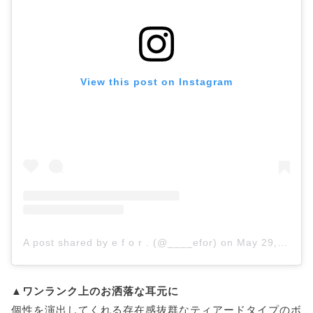
View this post on Instagram
A post shared by e f o r . (@____efor)
on
May 29, 2019 at 10:06pm PDT
▲ワンランク上のお洒落な耳元に
個性を演出してくれる存在感抜群なティアードタイプのボ