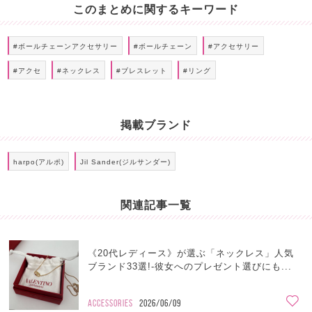
このまとめに関するキーワード
#ボールチェーンアクセサリー
#ボールチェーン
#アクセサリー
#アクセ
#ネックレス
#ブレスレット
#リング
掲載ブランド
harpo(アルポ)
Jil Sander(ジルサンダー)
関連記事一覧
《20代レディース》が選ぶ「ネックレス」人気
ブランド33選!-彼女へのプレゼント選びにも...
ACCESSORIES
2026/06/09