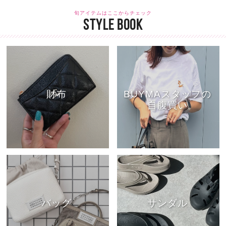
旬アイテムはここからチェック
STYLE BOOK
財布
BUYMAスタッフの
自腹買い
バッグ
サンダル