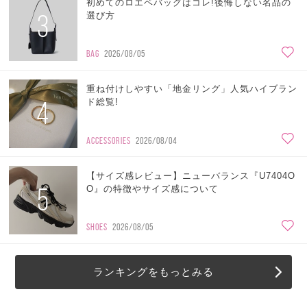
初めてのロエベバッグはコレ!後悔しない名品の
3
選び方
BAG
2026/08/05
重ね付けしやすい「地金リング」人気ハイブラン
4
ド総覧!
ACCESSORIES
2026/08/04
【サイズ感レビュー】ニューバランス『U7404O
5
O』の特徴やサイズ感について
SHOES
2026/08/05
ランキングをもっとみる