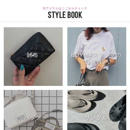
旬アイテムはここからチェック
STYLE BOOK
財布
BUYMAスタッフの
自腹買い
バッグ
サンダル