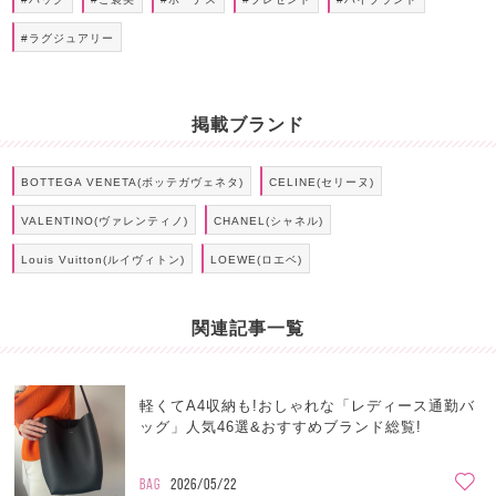
#ラグジュアリー
掲載ブランド
BOTTEGA VENETA(ボッテガヴェネタ)
CELINE(セリーヌ)
VALENTINO(ヴァレンティノ)
CHANEL(シャネル)
Louis Vuitton(ルイヴィトン)
LOEWE(ロエベ)
関連記事一覧
軽くてA4収納も!おしゃれな「レディース通勤バ
ッグ」人気46選&おすすめブランド総覧!
BAG
2026/05/22