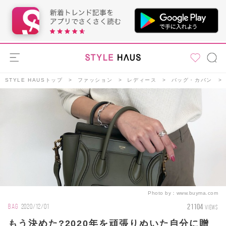
STYLE HAUSトップ
ファッション
レディース
バッグ・カバン
Photo by：
www.buyma.com
21104
BAG
2020/12/01
VIEWS
もう決めた?2020年を頑張りぬいた自分に贈