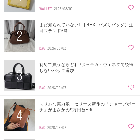
WALLET
2026/08/07
まだ知られていない!!【NEXTバズりバッグ】注
2
目ブランド6選
BAG
2026/08/02
初めて買うならどれ?ボッテガ・ヴェネタで後悔
3
しないバッグ選び
BAG
2026/08/07
スリムな実力派・セリーヌ新作の「シャープポー
4
チ」がまさかの9万円台〜⁉
BAG
2026/08/07