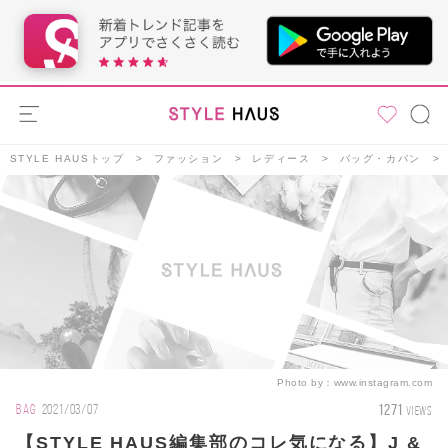
STYLE HAUSトップ
ファッション
レディース
バッグ・カバン
Photo by：
www.instagram.com
1271
BAG
2021/03/07
VIEWS
【STYLE HAUS編集部のコレ気になる】J &