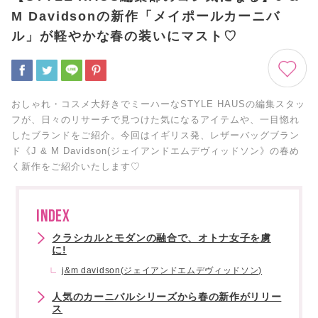
M Davidsonの新作「メイポールカーニバ
ル」が軽やかな春の装いにマスト♡
おしゃれ・コスメ大好きでミーハーなSTYLE HAUSの編集スタッ
フが、日々のリサーチで見つけた気になるアイテムや、一目惚れ
したブランドをご紹介。今回はイギリス発、レザーバッグブラン
ド《J & M Davidson(ジェイアンドエムデヴィッドソン》の春め
く新作をご紹介いたします♡
INDEX
クラシカルとモダンの融合で、オトナ女子を虜
に!
j&m davidson(ジェイアンドエムデヴィッドソン)
人気のカーニバルシリーズから春の新作がリリー
ス