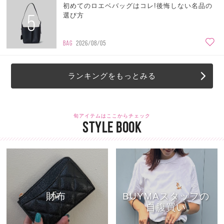
初めてのロエベバッグはコレ!後悔しない名品の
5
選び方
BAG
2026/08/05
ランキングをもっとみる
旬アイテムはここからチェック
STYLE BOOK
財布
BUYMAスタッフの
自腹買い