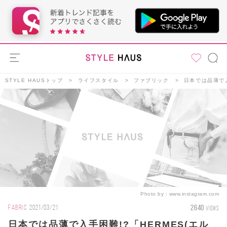
STYLE HAUSトップ
ライフスタイル
ファブリック
日本では品薄で入
Photo by：
www.instagram.com
2640
FABRIC
2021/03/21
VIEWS
日本では品薄で入手困難!?「HERMES(エル