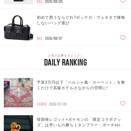
BAG
2026/08/05
初めて買うならどれ?ボッテガ・ヴェネタで後悔
しないバッグ選び
BAG
2026/08/07
人気の記事をチェック！
DAILY RANKING
予算3万円以下「ペルシャ風・カーペット」を敷
1
くだけで高級ホテルさながらの空間に!
FABRIC
2026/07/26
韓国発レゴット×ポケモンの「限定コラボグッ
2
ズ」は早いもの勝ち | タンブラー・ポーチetc.