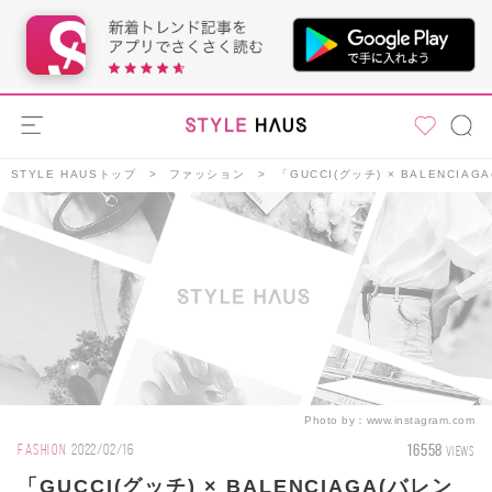
STYLE HAUSトップ
ファッション
「GUCCI(グッチ) × BALENC
Photo by：
www.instagram.com
16558
FASHION
2022/02/16
VIEWS
「GUCCI(グッチ) × BALENCIAGA(バレン