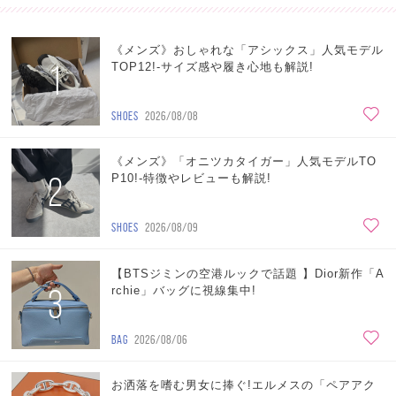
《メンズ》おしゃれな「アシックス」人気モデル
1
TOP12!-サイズ感や履き心地も解説!
SHOES
2026/08/08
《メンズ》「オニツカタイガー」人気モデルTO
2
P10!-特徴やレビューも解説!
SHOES
2026/08/09
【BTSジミンの空港ルックで話題 】Dior新作「A
3
rchie」バッグに視線集中!
BAG
2026/08/06
お洒落を嗜む男女に捧ぐ!エルメスの「ペアアク