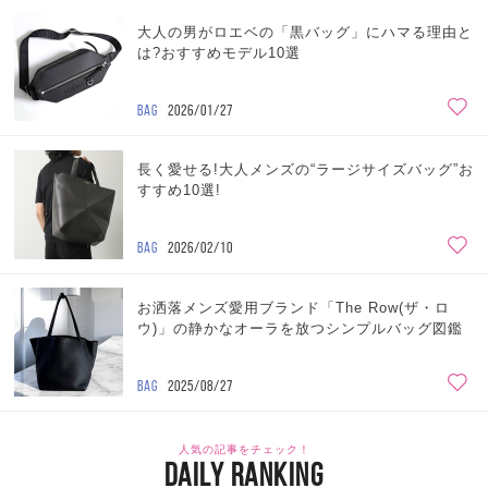
大人の男がロエベの「黒バッグ」にハマる理由と
は?おすすめモデル10選
BAG
2026/01/27
長く愛せる!大人メンズの“ラージサイズバッグ”お
すすめ10選!
BAG
2026/02/10
お洒落メンズ愛用ブランド「The Row(ザ・ロ
ウ)」の静かなオーラを放つシンプルバッグ図鑑
BAG
2025/08/27
人気の記事をチェック！
DAILY RANKING