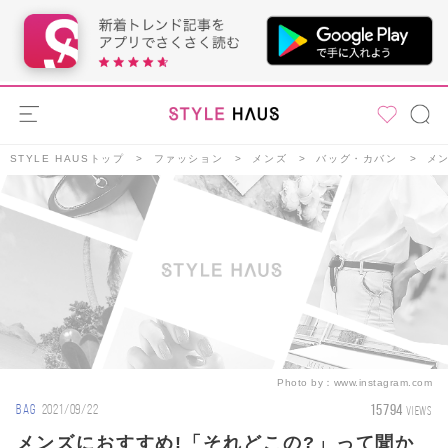
STYLE HAUSトップ
ファッション
メンズ
バッグ・カバン
メ
Photo by：
www.instagram.com
15794
BAG
2021/09/22
VIEWS
メンズにおすすめ!「それどこの?」って聞か