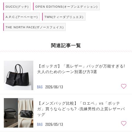
GUCCI(グッチ)
OPEN EDITIONS(オープンエディション)
A.P.C.(アーペーセー)
TWN(ティーダブリュエヌ)
THE NORTH FACE(ザノースフェイス)
関連記事一覧
【ボッテガ】「黒レザー」バッグが万能すぎる!
大人のためのシーン別選び方3選
BAG
2026/06/13
【メンズバッグ比較】「ロエベ」vs「ボッテ
ガ」買うならどっち? -洗練男性の上質レザーバ
ッグ
BAG
2026/05/13