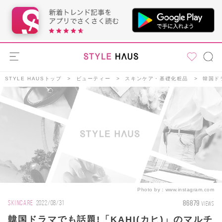
STYLE HAUSトップ
ビューティー
スキンケア・基礎化粧品
韓国ド
Photo by：
www.instagram.com
86879
SKINCARE
2022/08/31
VIEWS
韓国ドラマでも話題!「KAHI(カヒ)」のマルチ