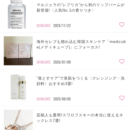
マルジェラの“レプリカ”から初のリップバームが
新登場!〈人気No.1の香りつき〉
SKINCARE
2025/11/22
海外セレブも惚れ込む韓国スキンケア「medicub
e(メディキューブ)」にフォーカス!
SKINCARE
2026/01/09
“落とすケア”で美肌をつくる〈クレンジング・洗
顔料〉おすすめ3選!
SKINCARE
2025/09/05
芸能人も愛用!スワロフスキーの本当に使えるネ
ックレス7選!