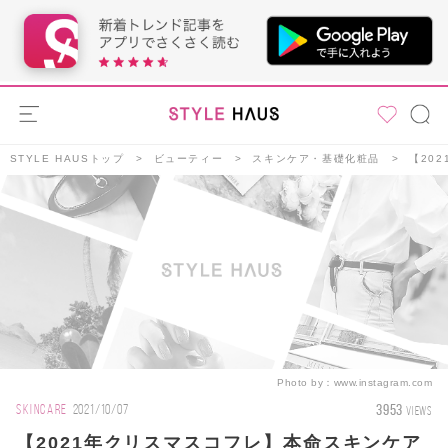
STYLE HAUSトップ
ビューティー
スキンケア・基礎化粧品
【20
Photo by：
www.instagram.com
3953
SKINCARE
2021/10/07
VIEWS
【2021年クリスマスコフレ】本命スキンケア