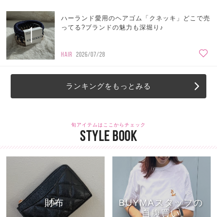
ハーランド愛用のヘアゴム「クネッキ」どこで売
1
ってる?ブランドの魅力も深堀り♪
HAIR
2026/07/28
ランキングをもっとみる
旬アイテムはここからチェック
STYLE BOOK
財布
BUYMAスタッフの
自腹買い