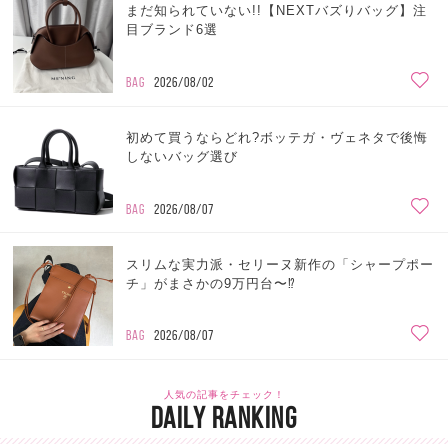
まだ知られていない!!【NEXTバズりバッグ】注
目ブランド6選
BAG
2026/08/02
初めて買うならどれ?ボッテガ・ヴェネタで後悔
しないバッグ選び
BAG
2026/08/07
スリムな実力派・セリーヌ新作の「シャープポー
チ」がまさかの9万円台〜⁉
BAG
2026/08/07
人気の記事をチェック！
DAILY RANKING