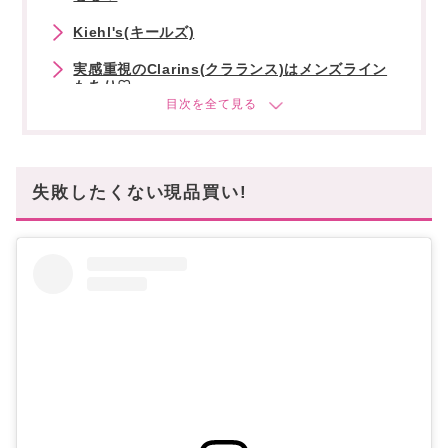
Kiehl's(キールズ)
実感重視のClarins(クラランス)はメンズライン
もあり♡
豪華絢爛な Dior(ディオール)は環境対策スキン
ケア入り
L’OCCITANE(ロクシタン)は好みで選べる2タイ
失敗したくない現品買い!
プ
スキンケアの衣替えにもアドベントカレンダーが
便利♡