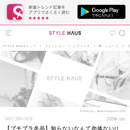
STYLE HAUSトップ
ファッション
レディース
靴・シューズ
Photo by：
www.instagram.com
23258
SHOES
2024/10/29
VIEWS
【プチプラ名品】知らないなんて勿体ない!!