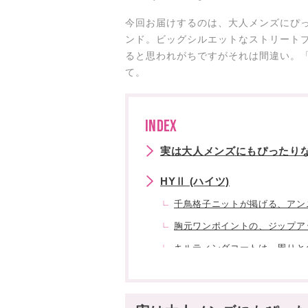
今回お届けするのは、大人メンズにぴ
ンド。ビッグシルエットなストリート
ると思われがちですがそれは間違い。
て。
INDEX
実は大人メンズにもぴったり
HYⅡ (ハイツ)
千鳥格子ニットが掲げる、アン
胸元ワンポイントの、ジップア
キルティングコートは、周りと
LMC (エルエムシー)
ALPHA とのコラボアウターは