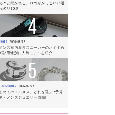
の?”と聞かれる、ロゴがかっこいい隠
れ名品10選
4
SHOES
2026/08/02
メンズ室内履きスニーカーのおすすめ
8選!用途別に人気モデルを紹介
5
ACCESSORIES
2026/07/27
初めてのエルメス、どれを選ぶ?予算
別・メンズジュエリー図鑑!