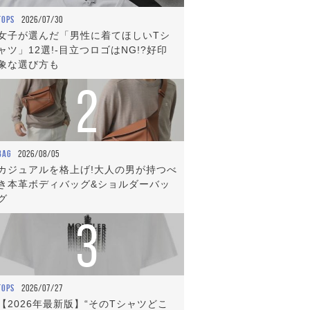
TOPS
2026/07/30
女子が選んだ「男性に着てほしいTシ
ャツ」12選!-目立つロゴはNG!?好印
象な選び方も
2
BAG
2026/08/05
カジュアルを格上げ!大人の男が持つべ
き本革ボディバッグ&ショルダーバッ
グ
3
TOPS
2026/07/27
【2026年最新版】“そのTシャツどこ