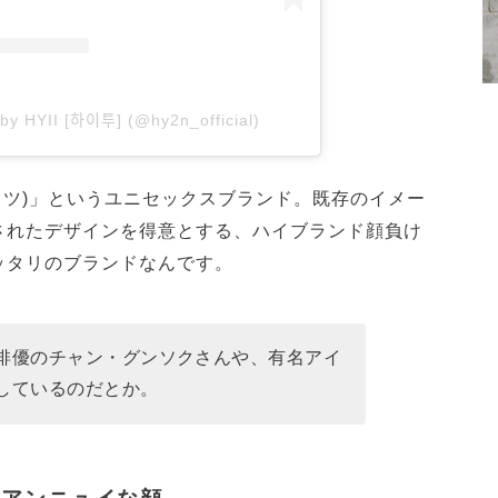
by HYII [하이투] (@hy2n_official)
イツ)」というユニセックスブランド。既存のイメー
されたデザインを得意とする、ハイブランド顔負け
ッタリのブランドなんです。
俳優のチャン・グンソクさんや、有名アイ
しているのだとか。