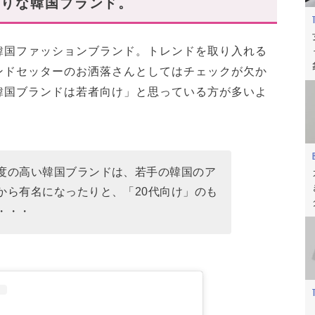
たりな韓国ブランド。
で勝負。
)
韓国ファッションブランド。トレンドを取り入れる
ている、人気アイテム。
ンドセッターのお洒落さんとしてはチェックが欠か
韓国ブランドは若者向け」と思っている方が多いよ
ンズ」になってみる?
ウンも。
度の高い韓国ブランドは、若手の韓国のア
シャレ。
から有名になったりと、「20代向け」のも
・・・