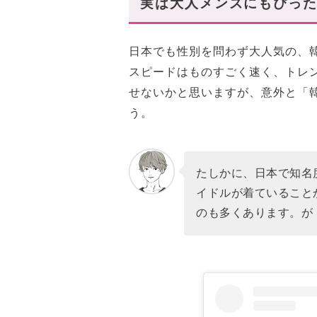
実は大人メンズにもぴっ
大人メンズはシンプルに、ロゴ
DOFFJASON (ドフジェーソン
日本でも性別を問わず大人気の、
累積販売が数万枚以上を記録し
スピードはものすごく速く、トレ
今年の新作は、こちら。
せないかと思いますが、意外と「
う。
フード付きで「イケてる大人メ
DEARMINE (ディアマイン)
12カラー展開のボリュームダ
たしかに、日本で知名
コレが着こなせたら、最高にオ
イドルが着ていること
のも多くあります。が
まとめ