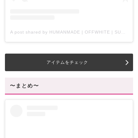
A post shared by HUMANMADE | OFFWHITE | SUPREME (@immortal__store)
アイテムをチェック
〜まとめ〜