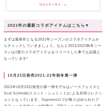
気
2015年秋冬 | 有名人も多く着用!ロゴグラフィックが
目印
2017年秋冬 | 雪山グラフィックとバルトラ人気が加速
2019秋冬 | コアファンが多いPaperコレクション
2021年の最新コラボアイテムはこちら▼
2020年秋冬 | 大きなSロゴが目印のコレクション
まずは最新作となる2021年シーズンのコラボアイテムか
〜まとめ〜
らチェックしていきましょう。なんと2021/2022秋冬シー
あなたにオススメの記事はこちら!
ズンは2度のコラボアイテムをリリースした事でも話題と
なっています!
10月23日発売2021-22年秋冬第一弾
2021年10月23日発売の第一弾モデルはノースフェイスと
Scot Schmidt(スコット・シュミット)による共同コレクシ
ョンとなっています。Supremeロゴが散りばめられたグ
ラフィックデザインが特徴で、700フィルダウンから人気