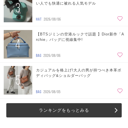
3
い人でも快適に被れる人気モデル
HAT
2026/08/06
【BTSジミンの空港ルックで話題 】Dior新作「A
4
rchie」バッグに視線集中!
BAG
2026/08/06
カジュアルを格上げ!大人の男が持つべき本革ボ
5
ディバッグ&ショルダーバッグ
BAG
2026/08/05
ランキングをもっとみる