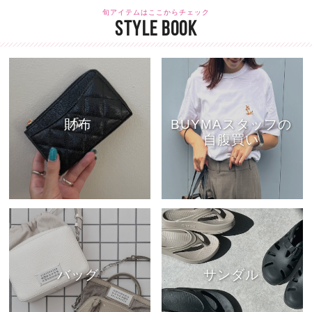
旬アイテムはここからチェック
STYLE BOOK
財布
BUYMAスタッフの
自腹買い
バッグ
サンダル