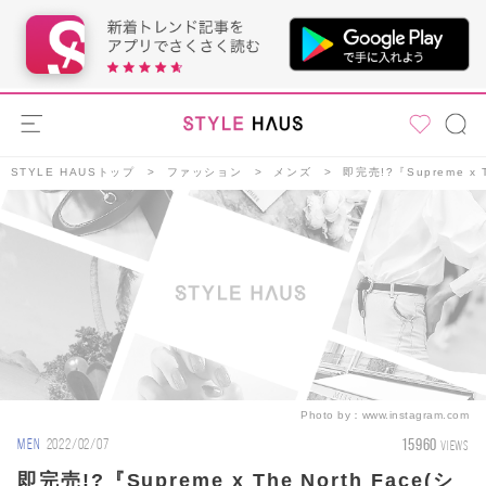
STYLE HAUSトップ
ファッション
メンズ
即完売!?『Supreme 
Photo by：
www.instagram.com
15960
MEN
2022/02/07
VIEWS
即完売!?『Supreme x The North Face(シ