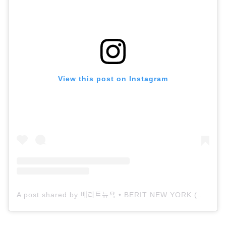
View this post on Instagram
A post shared by 베리트뉴욕 • BERIT NEW YORK (@beritnewyork)