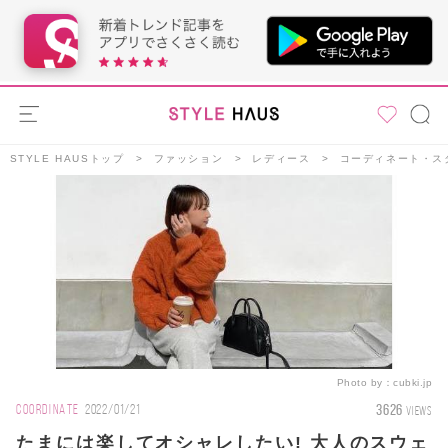
STYLE HAUSトップ
ファッション
レディース
コーディネート・ス
Photo by：
cubki.jp
3626
COORDINATE
2022/01/21
VIEWS
たまには楽してオシャレしたい! 大人のスウェ