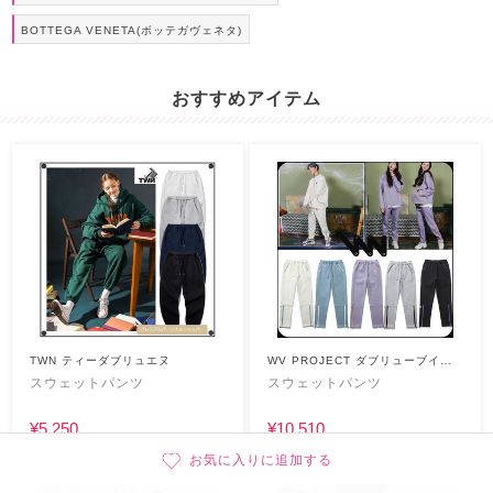
BOTTEGA VENETA(ボッテガヴェネタ)
おすすめアイテム
TWN ティーダブリュエヌ
WV PROJECT ダブリューブイプ
ロジェクト
スウェットパンツ
スウェットパンツ
¥5,250
¥10,510
お気に入りに追加する