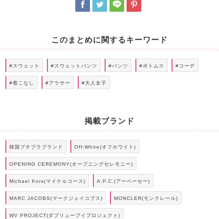
このまとめに関するキーワード
#スウェット
#スウェットパンツ
#パンツ
#ボトムス
#コーデ
#着こなし
#アラサー
#大人女子
掲載ブランド
韓国プチプラブランド
Off-White(オフホワイト)
OPENING CEREMONY(オープニングセレモニー)
Michael Kors(マイケルコース)
A.P.C.(アーペーセー)
MARC JACOBS(マークジェイコブス)
MONCLER(モンクレール)
WV PROJECT(ダブリューブイプロジェクト)