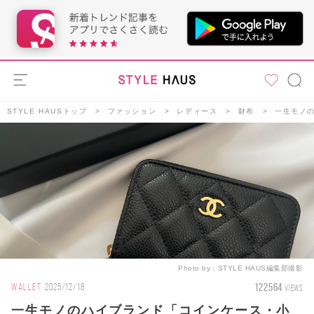
STYLE HAUSトップ
ファッション
レディース
財布
一生モノの
Photo by：
STYLE HAUS編集部撮影
122564
WALLET
2025/12/18
VIEWS
一生モノのハイブランド「コインケース・小