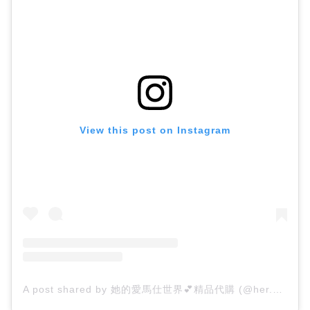
存在感があり、品格が漂う▷▷GUCCI (グッチ)
【ストラップ・ショルダー付き】おすすめのコイ
ンケース
アクセントをもたらす▷▷Maison Margiela
とってもアイキャッチーな▷▷BALENCIAGA
【薄い】おすすめのコインケース
View this post on Instagram
持つだけでルンルン気分になる▷▷CHANEL(シャネ
ル)
スマートな所作を生み出す▷▷Saint Laurent
コインケースデビューしてみませんか?
A post shared by 她的愛馬仕世界💕精品代購 (@her.hermes.world)