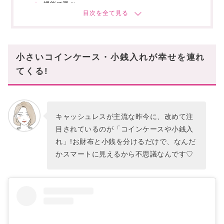
機能で選ぶ
長く使えるものを選ぶ
人気のハイブランド「コイン・小銭入れ」ランキ
ングTOP10!
小さいコインケース・小銭入れが幸せを連れ
【大人きれいめ】おすすめのコインケース
てくる!
クラス感溢れる▷▷HERMES(エルメス)
タイムレスさは別格▷▷Jil Sander(ジルサンダー)
【かわいい】おすすめのコインケース
キャッシュレスが主流な昨今に、改めて注
胸キュン必須▷▷ Anya Hindmarch
目されているのが「コインケースや小銭入
可憐さで魅了する▷▷Chloe(クロエ)
れ」!お財布と小銭を分けるだけで、なんだ
かスマートに見えるから不思議なんです♡
【カードも入る】おすすめのコインケース
さりげない洒落感▷▷LOEWE(ロエベ)
グジュアリー感満載▷▷CELINE(セリーヌ)
【キーケース付き】おすすめのコインケース
格式高い▷▷ Louis Vuitton