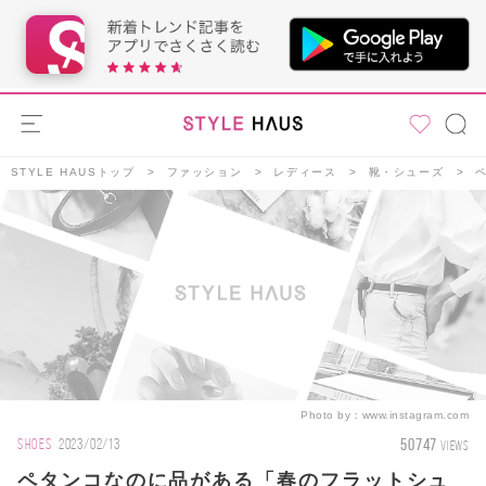
STYLE HAUSトップ
ファッション
レディース
靴・シューズ
Photo by：
www.instagram.com
50747
SHOES
2023/02/13
VIEWS
ペタンコなのに品がある「春のフラットシュ