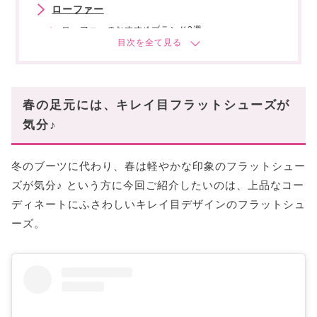
ローファー
ローファーのおすすめブランド3選
バレリーナ
バレリーナのおすすめブランド3選
スリッポン
春の足元には、キレイ目フラットシューズが
スリッポンのおすすめブランド2選
気分♪
エスパドリーユ
冬のブーツに代わり、春は軽やかな印象のフラットシュー
エスパドリーユのおすすめブランド2選
ズが気分♪ という方に今回ご紹介したいのは、上品なコー
まとめ
ディネートにふさわしいキレイ目デザインのフラットシュ
あなたにオススメの記事はこちら!
ーズ。