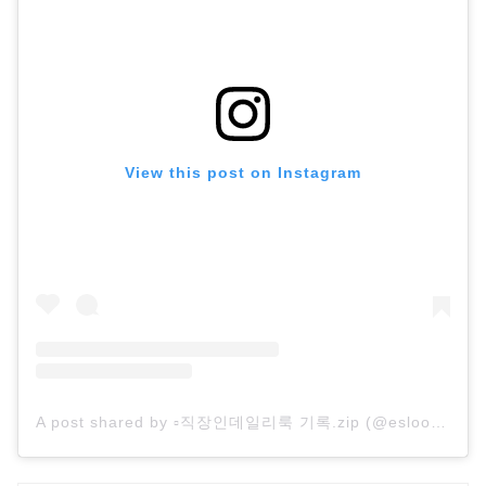
View this post on Instagram
A post shared by ▫️직장인데일리룩 기록.zip (@eslook_)