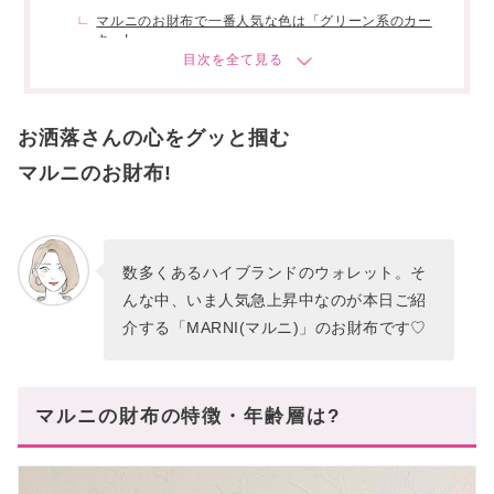
マルニのお財布で一番人気な色は「グリーン系のカー
キ」!
マルニの財布の選び方
配色・カラー
お洒落さんの心をグッと掴む
素材
マルニのお財布!
【二つ折り】マルニの人気財布おすすめをご紹
介!
二つ折りのメリット&デメリット
数多くあるハイブランドのウォレット。そ
【三つ折り・ミニ】マルニの人気財布おすすめを
ご紹介!
んな中、いま人気急上昇中なのが本日ご紹
介する「MARNI(マルニ)」のお財布です♡
三つ折り・ミニのメリット&デメリット
2023年マルニの新作財布
メンズからも人気!メンズ向けマルニの財布!
マルニの財布の特徴・年齢層は?
マルニ財布に対するよくある質問・不安
マルニウォレットとの素敵な出合いがありますよ