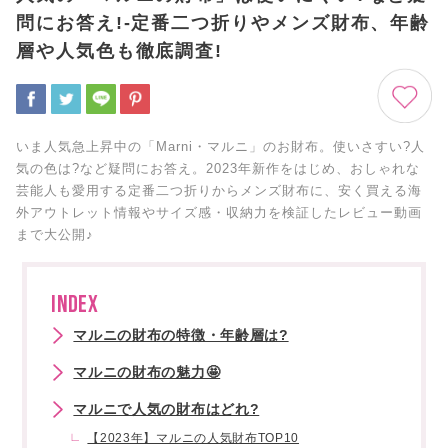
問にお答え!-定番二つ折りやメンズ財布、年齢
層や人気色も徹底調査!
いま人気急上昇中の「Marni・マルニ」のお財布。使いさすい?人
気の色は?など疑問にお答え。2023年新作をはじめ、おしゃれな
芸能人も愛用する定番二つ折りからメンズ財布に、安く買える海
外アウトレット情報やサイズ感・収納力を検証したレビュー動画
まで大公開♪
INDEX
マルニの財布の特徴・年齢層は?
マルニの財布の魅力🤩
マルニで人気の財布はどれ?
【2023年】マルニの人気財布TOP10