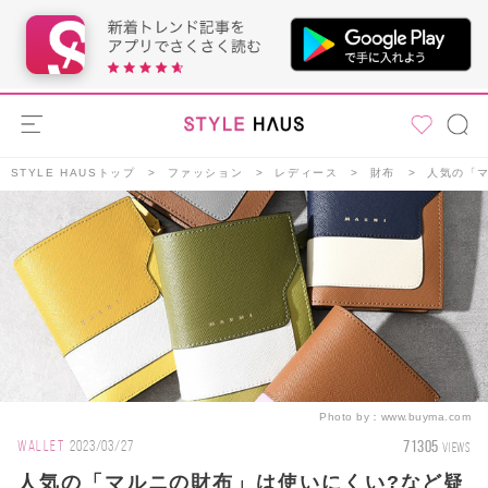
STYLE HAUSトップ
ファッション
レディース
財布
人気の「マ
Photo by：
www.buyma.com
71305
WALLET
2023/03/27
VIEWS
人気の「マルニの財布」は使いにくい?など疑