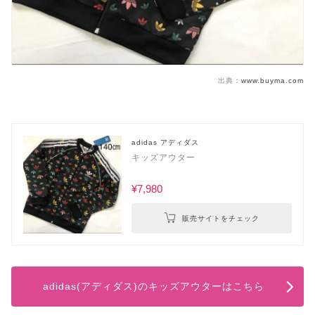
出典：
www.buyma.com
adidas アディダス
キッズアウター
¥7,980
販売サイトをチェック
adidas(アディダス)のキッズアウターはこちら