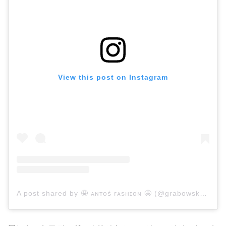
View this post on Instagram
A post shared by 🤩 ᴀɴᴛᴏś ғᴀsʜɪᴏɴ 🤩 (@grabowska_pe)