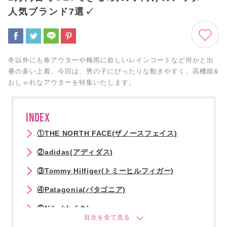
人気ブランド7選✓
冬以外にも春アウターや梅雨に欲しいレインコートなど何かと出
番の多い上着。今回は、男の子にぴったりな動きやすく、高機能&
おしゃれなアウターを特集いたします。
INDEX
①THE NORTH FACE(ザノースフェイス)
②adidas(アディダス)
③Tommy Hilfiger(トミーヒルフィガー)
④Patagonia(パタゴニア)
⑤Nike(ナイキ)
⑥Stella McCartney(ステラマッカートニー)