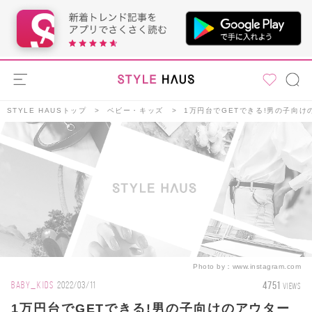
STYLE HAUSトップ
ベビー・キッズ
1万円台でGETできる!男の子向
Photo by：
www.instagram.com
4751
BABY_KIDS
2022/03/11
VIEWS
1万円台でGETできる!男の子向けのアウター