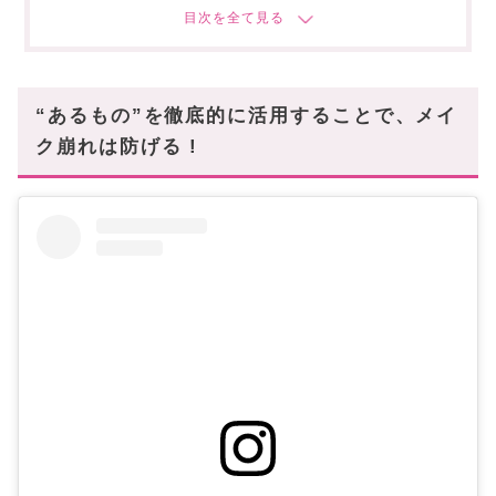
ひと吹きでメイクを“固定”する《セッティング
スプレー》 ③
Napoleon Perdis
“あるもの”を徹底的に活用することで、メイ
ひと吹きでメイクを“固定”する《セッティング
ク崩れは防げる !
スプレー》 ④
Charlotte Tilbury
まとめ
あなたにオススメの記事はこちら!