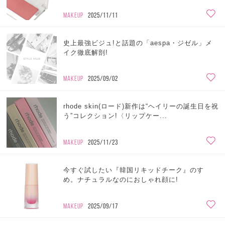
MAKEUP
2025/11/11
史上最強ビジュ!と話題の「aespa・ジゼル」メ
イク徹底解剖!
MAKEUP
2025/09/02
rhode skin(ロード)新作は“ヘイリーの誕生日を祝
う”コレクション!〈リップケー...
MAKEUP
2025/11/23
今すぐ試したい『韓国リキッドチーク』のすゝ
め。ナチュラルなのにおしゃれ顔に!
MAKEUP
2025/09/17