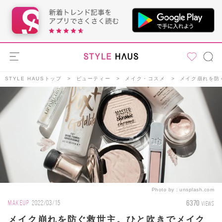
STYLE HAUSトップ
ビューティー
メイク・コスメ
メイク崩れを防
Photo by：
unsplash.com
6370
MAKEUP
2022/03/15
VIEWS
メイク崩れを防ぐ救世主。ひと吹きでメイク