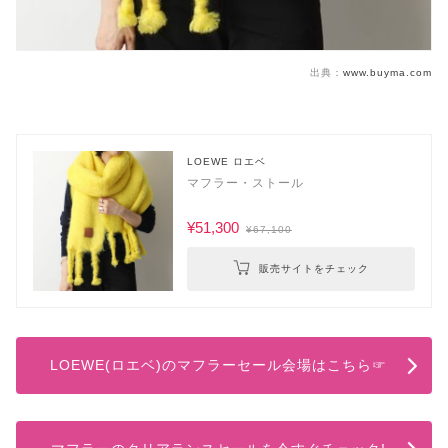
出典：
www.buyma.com
LOEWE ロエベ
マフラー・ストール
¥51,300
¥67,100
販売サイトをチェック
LOEWE(ロエベ)のマフラーセール会場はこちら☞