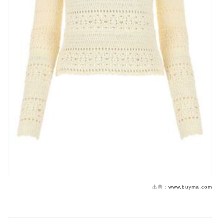
出典：
www.buyma.com