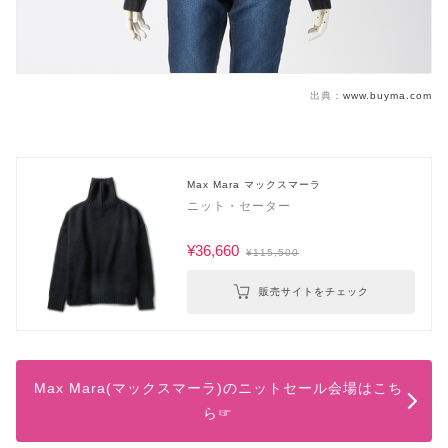
出典：
www.buyma.com
Max Mara マックスマーラ
ニット・セーター
¥36,660
¥115,500
販売サイトをチェック
Max Mara(マックスマーラ)のニットセール会場はこち
ら☞