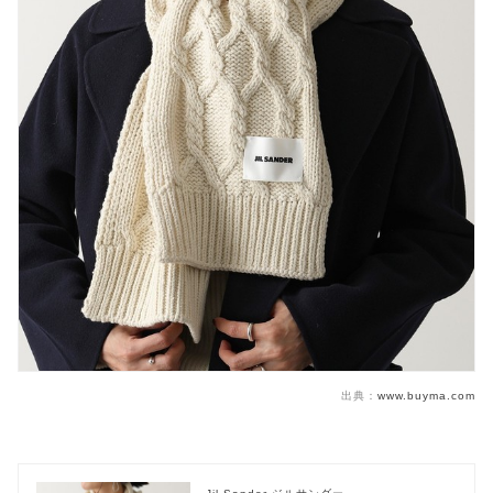
出典：
www.buyma.com