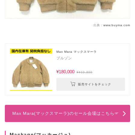
出典：
www.buyma.com
Max Mara マックスマーラ
ブルゾン
¥180,000
¥410,300
販売サイトをチェック
Max Mara(マックスマーラ)のセール会場はこちら☞
Mackage(マッカージュ)