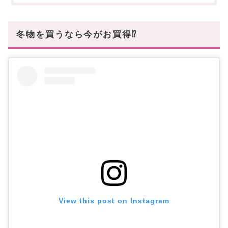
ニット
Saint Laurent(サンローラン)
冬物を買うなら今がお買得⁉
Max Mara(マックスマーラ)
マフラー
Jil Sander(ジルサンダー)
LOEWE(ロエベ)
ブーツ
Stella McCartney(ステラマッカートニー)
Maison Margiela(メゾン マルジェラ)
まとめ
あなたにオススメの記事はこちら
View this post on Instagram