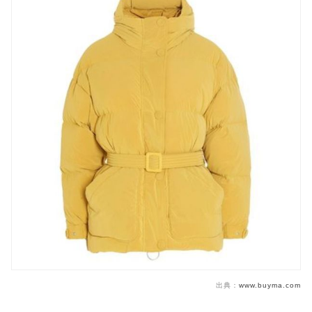
出典：
www.buyma.com