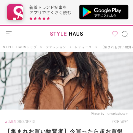
STYLE HAUSトップ
ファッション
レディース
【集まれお買い物賢
Photo by：
unsplash.com
2303
WOMEN
2022/04/10
VIEWS
【集まれお買い物賢者】今買ったら超お買得