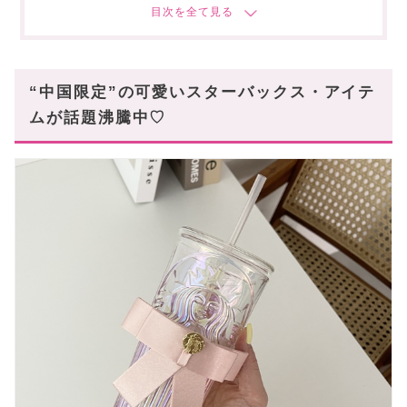
〈2026/中国限定スタバ〉午(うま)年・干支コレ
クション
みんなから一目置かれる“ケース付きのタンブラー”
“中国限定”の可愛いスターバックス・アイテ
お部屋に飾りたくなるフタ付きの“マグカップ”
ムが話題沸騰中♡
もこもこバッグSETの特別感◎な“200mLボトル”
スタハ編集部の“海外限定タンブラー”レビュー
動画もあわせて✓
まとめ