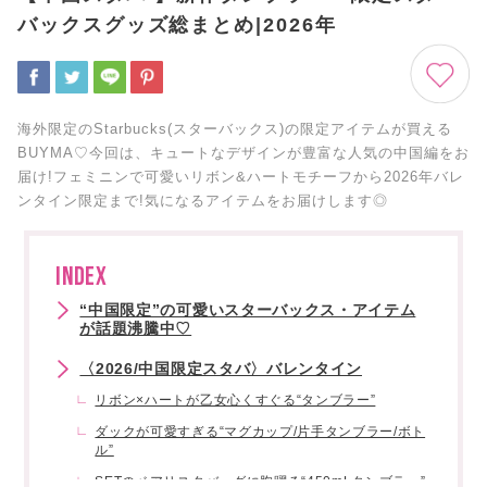
バックスグッズ総まとめ|2026年
海外限定のStarbucks(スターバックス)の限定アイテムが買える
BUYMA♡今回は、キュートなデザインが豊富な人気の中国編をお
届け!フェミニンで可愛いリボン&ハートモチーフから2026年バレ
ンタイン限定まで!気になるアイテムをお届けします◎
INDEX
“中国限定”の可愛いスターバックス・アイテム
が話題沸騰中♡
〈2026/中国限定スタバ〉バレンタイン
リボン×ハートが乙女心くすぐる“タンブラー”
ダックが可愛すぎる“マグカップ/片手タンブラー/ボト
ル”
SETのベアリスタバッグに胸躍る“450mLタンブラー”