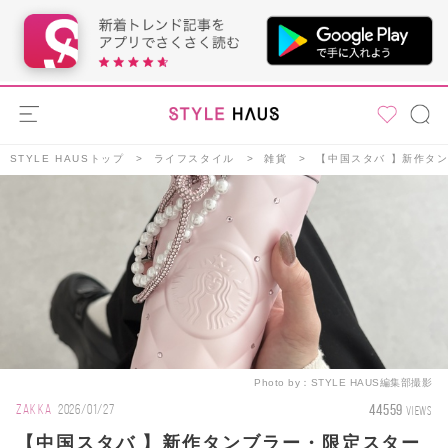
STYLE HAUSトップ
ライフスタイル
雑貨
【中国スタバ 】新作タン
Photo by：
STYLE HAUS編集部撮影
44559
ZAKKA
2026/01/27
VIEWS
【中国スタバ 】新作タンブラー・限定スター